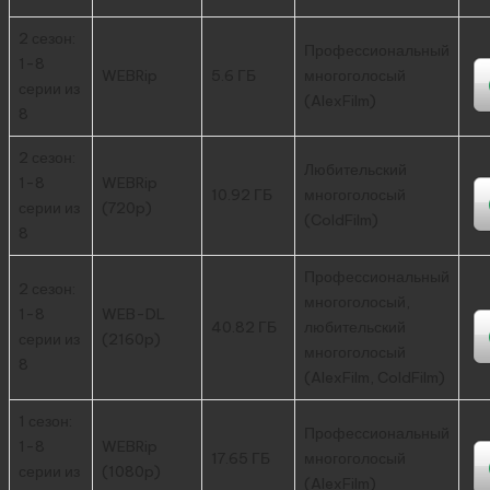
2 сезон:
Профессиональный
1-8
WEBRip
5.6 ГБ
многоголосый
серии из
(AlexFilm)
8
2 сезон:
Любительский
1-8
WEBRip
10.92 ГБ
многоголосый
серии из
(720p)
(ColdFilm)
8
Профессиональный
2 сезон:
многоголосый,
1-8
WEB-DL
40.82 ГБ
любительский
серии из
(2160p)
многоголосый
8
(AlexFilm, ColdFilm)
1 сезон:
Профессиональный
1-8
WEBRip
17.65 ГБ
многоголосый
серии из
(1080p)
(AlexFilm)