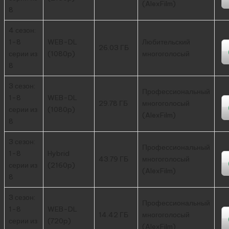
(AlexFilm)
8
4 сезон:
1-8
WEB-DL
Любительский
26.03 ГБ
серии из
(1080p)
многоголосый
8
3 сезон:
Профессиональный
1-8
WEB-DL
29.78 ГБ
многоголосый
серии из
(1080p)
(AlexFilm)
8
3 сезон:
Профессиональный
1-8
Hybrid
43.79 ГБ
многоголосый
серии из
(2160p)
(AlexFilm)
8
3 сезон:
Профессиональный
1-8
WEB-DL
14.42 ГБ
многоголосый
серии из
(720p)
(AlexFilm)