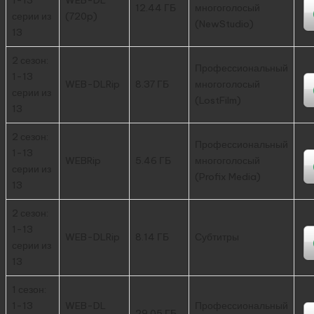
12.44 ГБ
многоголосый
серии из
(720p)
(NewStudio)
13
2 сезон:
Профессиональный
1-13
WEB-DLRip
8.37 ГБ
многоголосый
серии из
(LostFilm)
13
2 сезон:
Профессиональный
1-13
WEBRip
5.46 ГБ
многоголосый
серии из
(Profix Media)
13
2 сезон:
1-13
WEB-DLRip
8.14 ГБ
Субтитры
серии из
13
1 сезон:
1-13
WEB-DL
Профессиональный
29.05 ГБ