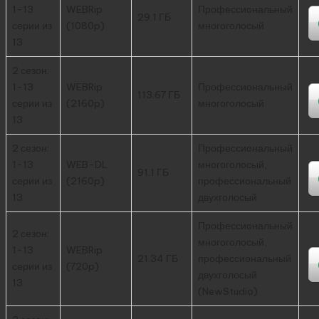
1-13
WEBRip
Профессиональный
29.1 ГБ
серии из
(1080p)
многоголосый
13
2 сезон:
1-13
WEBRip
Профессиональный
113.67 ГБ
серии из
(2160p)
многоголосый
13
2 сезон:
Профессиональный
1-13
WEB-DL
многоголосый,
91.1 ГБ
серии из
(2160p)
профессиональный
13
двухголосый
Профессиональный
2 сезон:
многоголосый,
1-13
WEBRip
21.34 ГБ
профессиональный
серии из
(720p)
двухголосый
13
(NewStudio)