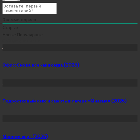
0
комментариев
Старые
Новые
Популярные
Сейчас скачивают
Офис: Снова все как всегда (2025)
Подростковый секс и смерть в лагере «Миазма» (2026)
Мороженщик (2026)