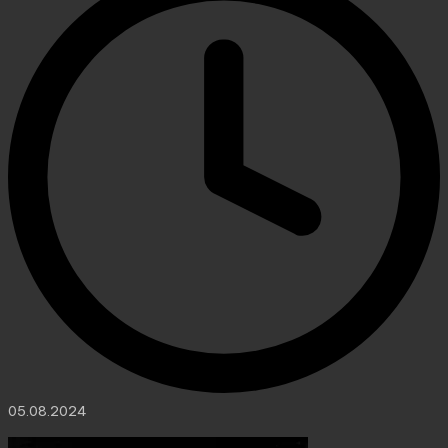
05.08.2024