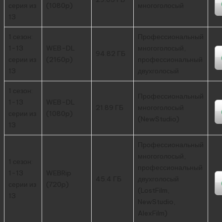
серия из
(1080p)
многоголосый
13
1 сезон:
Профессиональный
1-13
WEB-DL
многоголосый,
94.82 ГБ
серии из
(2160p)
профессиональный
13
двухголосый
1 сезон:
Профессиональный
1-13
WEB-DL
21.89 ГБ
многоголосый
серии из
(1080p)
(NewStudio)
13
Профессиональный
многоголосый,
1 сезон:
профессиональный
1-13
WEBRip
45.4 ГБ
двухголосый
серии из
(720p)
(LostFilm,
13
NewStudio,
AlexFilm)