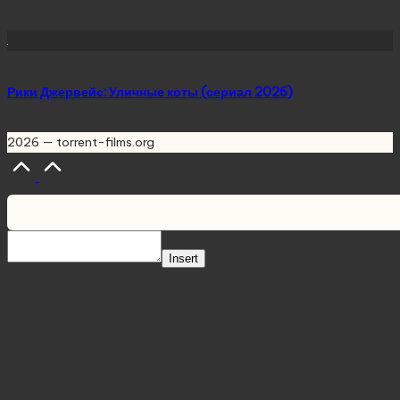
Рики Джервейс: Уличные коты (сериал 2026)
2026 — torrent-films.org
Scroll
to
Top
Insert