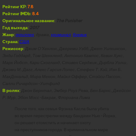
Рейтинг KP:
7.8
Рейтинг IMDb:
8.4
Оригинальное название:
The Punisher
Год выхода:
2017
Жанр:
триллер
, драма,
криминал
,
боевик
Страна:
США
Режиссер:
Джим О’Хенлон, Джереми Уэбб, Джет Уилкинсон,
Энди Годдард, Том Шенкленд, Антонио Кампос, Кевин Хукс,
Марк Йобст, Кари Скогланд, Стивен Серджик, Дирбла Уолш,
Джэми М. Дагг, Алекс Гарсия Лопес, Стефен Т. Кэй, Иэн Б.
МакДональд, Мира Менон, Майкл Оффер, Стэйси Пассон,
Салли Ричардсон-Уитфилд
В ролях:
Джон Бернтал, Эмбер Роуз Рева, Бен Барнс, Джейсон
Р. Мур, Эбон Мосс-Бакрак, Флориана Лима
После того, как семья Фрэнка Касла была убита
во время перестрелки между бандами Нью-Йорка,
он решает отомстить и начинает охоту
на преступников города. В криминальном мире