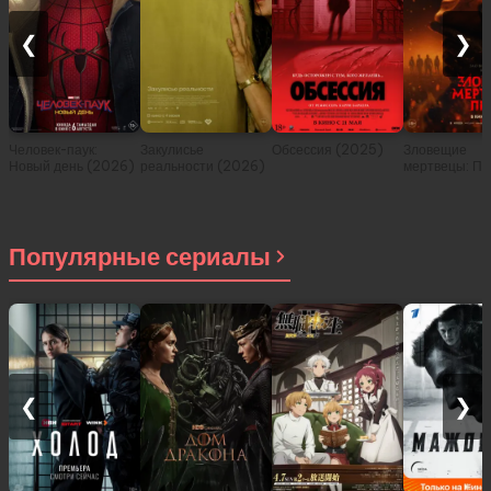
❮
❯
Человек-паук:
Закулисье
Обсессия (2025)
Зловещие
Новый день (2026)
реальности (2026)
мертвецы: Пе
(2026)
Популярные сериалы
❮
❯