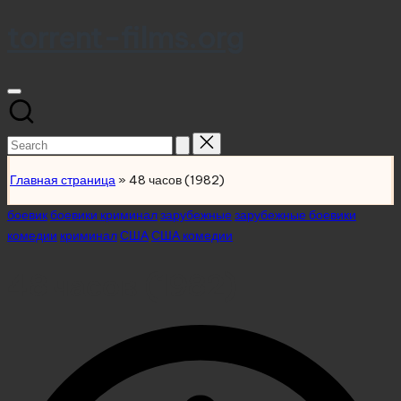
torrent-films.org
Skip
to
content
Search
for:
Главная страница
»
48 часов (1982)
Posted
боевик
боевики криминал
зарубежные
зарубежные боевики
in
комедии
криминал
США
США комедии
48 часов (1982)