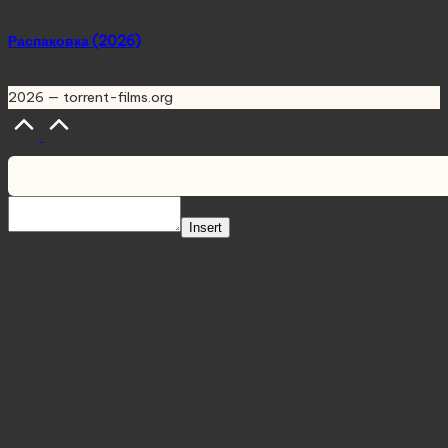
Распаковка (2026)
2026 — torrent-films.org
Scroll
to
Top
Insert