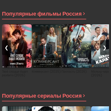
приключениях в
другом мире (сериал
2021)
Популярные фильмы Россия
❮
❯
Твоё сердце будет
Коммерсант (2025)
Пропасть (2026)
Малыш-карат
разбито (2026)
(2026)
Популярные сериалы Россия