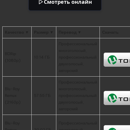
Смотреть онлайн
Качество ▼
Размер ▼
Перевод ▼
Скачать
Профессиональный
многоголосый,
BDRip
10.14 ГБ
профессиональный
(1080p)
двухголосый,
авторский
Профессиональный
Blu-Ray
многоголосый,
Remux
57.55 ГБ
профессиональный
(2160p)
двухголосый,
авторский
Blu-Ray
Профессиональный
Remux
30.02 ГБ
двухголосый,