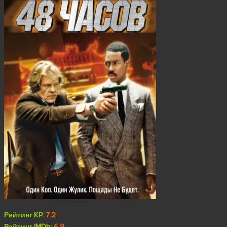
Рейтинг KP:
7.2
Рейтинг IMDb:
6.9