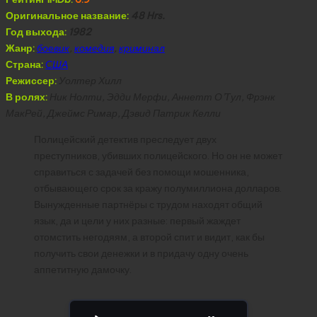
Оригинальное название:
48 Hrs.
Год выхода:
1982
Жанр:
боевик
,
комедия
,
криминал
Страна:
США
Режиссер:
Уолтер Хилл
В ролях:
Ник Нолти, Эдди Мерфи, Аннетт О’Тул, Фрэнк
МакРей, Джеймс Римар, Дэвид Патрик Келли
Полицейский детектив преследует двух
преступников, убивших полицейского. Но он не может
справиться с задачей без помощи мошенника,
отбывающего срок за кражу полумиллиона долларов.
Вынужденные партнёры с трудом находят общий
язык, да и цели у них разные: первый жаждет
отомстить негодяям, а второй спит и видит, как бы
получить свои денежки и в придачу одну очень
аппетитную дамочку.