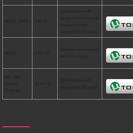
Дублированный,
профессиональный
BDRip (AVC)
4.6 ГБ
многоголосый,
авторский (Живов)
Профессиональный
BDRip
2.92 ГБ
многоголосый
Blu-Ray
Дублированный,
Remux
27.41 ГБ
авторский (Живов)
(1080p)
Похожее