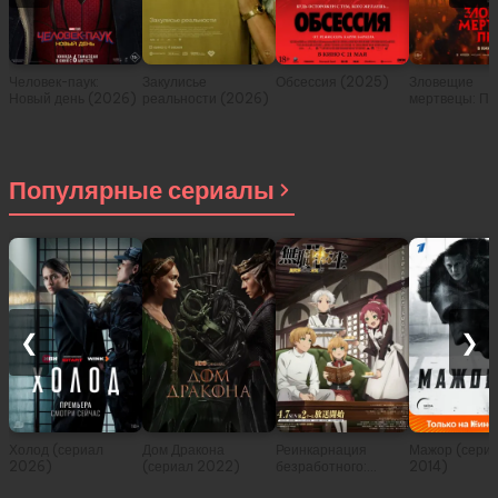
Человек-паук:
Закулисье
Обсессия (2025)
Зловещие
Новый день (2026)
реальности (2026)
мертвецы: Пе
(2026)
Популярные сериалы
❮
❯
Холод (сериал
Дом Дракона
Реинкарнация
Мажор (сери
2026)
(сериал 2022)
безработного:
2014)
История о