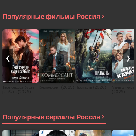
приключениях в
другом мире (сериал
2021)
Популярные фильмы Россия
❮
❯
Твоё сердце будет
Коммерсант (2025)
Пропасть (2026)
Малыш-карат
разбито (2026)
(2026)
Популярные сериалы Россия