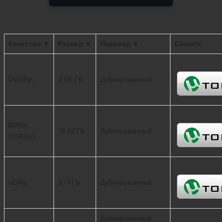
Качество ▼
Размер ▼
Перевод ▼
Скачать
DVDRip
2.06 ГБ
Дублированный
BDRip
19.57 ГБ
Дублированный
(1080p)
HDRip
2.17 ГБ
Дублированный
Дублированный,