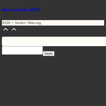
Кровь за кровь (2025)
2026 — torrent-films.org
Scroll
to
Top
Insert