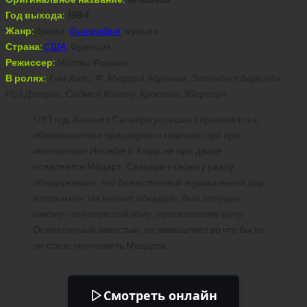
Год выхода:
1984
Жанр:
драма,
биография
, музыка
Страна:
США
, Франция
Режиссер:
Милош Форман
В ролях:
Том Халс, Ф. Мюррэй Абрахам, Элизабет Берридж,
Рой Дотрис, Саймон Кэллоу, Кристин Эберсоул
1781 год. Антонио Сальери успешно справляется с
обязанностями придворного композитора при
императоре Иосифе II. Когда же при дворе
появляется Моцарт, Сальери к своему ужасу
обнаруживает, что божественный музыкальный дар,
которым он так желает обладать, был отпущен
какому-то непристойному, проказливому шуту.
Ослепленный завистью, он замышляет во что бы то
ни стало уничтожить Моцарта…
Смотреть онлайн