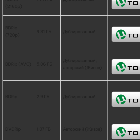
(2160p)
BDRip
9.31 ГБ
Дублированный
(720p)
Дублированный,
BDRip (AVC)
5.08 ГБ
авторский (Живов)
BDRip
2.9 ГБ
Дублированный
DVDRip
1.37 ГБ
Авторский (Живов)