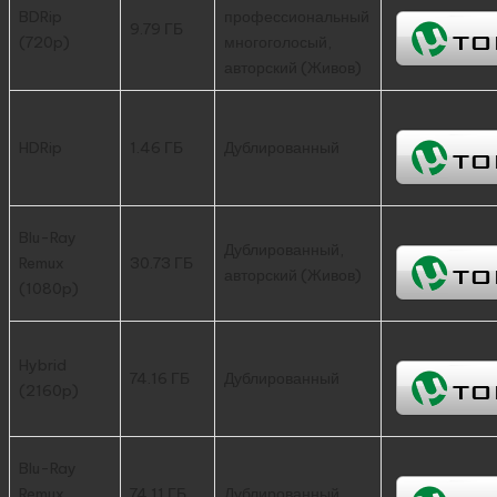
BDRip
профессиональный
9.79 ГБ
(720p)
многоголосый,
авторский (Живов)
HDRip
1.46 ГБ
Дублированный
Blu-Ray
Дублированный,
Remux
30.73 ГБ
авторский (Живов)
(1080p)
Hybrid
74.16 ГБ
Дублированный
(2160p)
Blu-Ray
Remux
74.11 ГБ
Дублированный