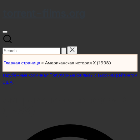
torrent-films.org
Skip
to
content
Search
for:
Главная страница
»
Американская история X (1998)
Posted
зарубежные
криминал
Популярные фильмы
с высоким рейтингом
in
США
Американская история X
(1998)