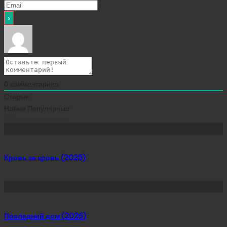
0
комментариев
Старые
Новые
Популярные
Сейчас скачивают
Кровь за кровь (2025)
Последний дом (2026)