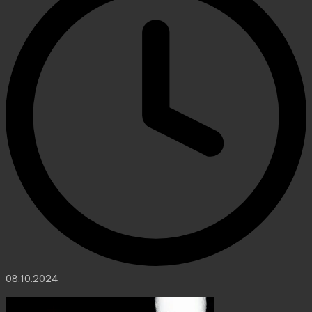
08.10.2024