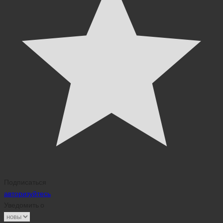
Подписаться
авторизуйтесь
Уведомить о