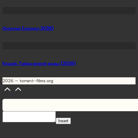
Осколки (сериал 2026)
Кощей. Тайна живой воды (2026)
2026 — torrent-films.org
Scroll
to
Top
Insert