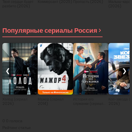
Твоё сердце будет
Коммерсант (2025)
Пропасть (2026)
Малыш-карат
разбито (2026)
(2026)
Популярные сериалы Россия
❮
❯
Холод (сериал
Мажор (сериал
История его
Коп-звезда (
2026)
2014)
служанки (сериал
2026)
2026)
0
0
голоса
Рейтинг статьи