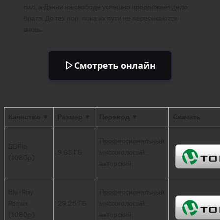
сил, а Дэнни на свободе успешно продолжает дело
брата. До тех пор, пока их пути не пересекаются
вновь.
Смотреть онлайн
Качество ▼
Размер ▼
Перевод ▼
Скачать
Профессиональный
BDRip
9.63 ГБ
многоголосый,
(1080p)
авторский
Blu-Ray
Профессиональный
Remux
29.25 ГБ
многоголосый,
(1080p)
авторский