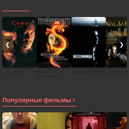
Похожее
❮
❯
Семь (1995)
Девушка с
Бессонница (2002)
Код Да Винчи
татуировкой
(2006)
дракона (2009)
Популярные фильмы