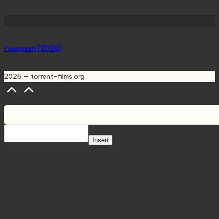
Гандикап (2026)
2026 — torrent-films.org
Scroll
to
Top
Insert