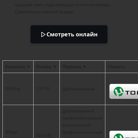
сердцем тьмы, куда приведут их поиски правды.
Смертельно опасной правды…
Смотреть онлайн
Качество ▼
Размер ▼
Перевод ▼
Скачать
DVDRip
1.37 ГБ
Дублированный
Дублированный,
профессиональный
многоголосый,
BDRip
профессиональный
10.4 ГБ