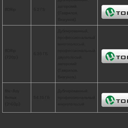
авторский
BDRip
5.2 ГБ
(Гаврилов,
Визгунов)
Дублированный,
профессиональный
многоголосый,
BDRip
профессиональный
6.35 ГБ
(720p)
двухголосый,
авторский
(Гаврилов,
Визгунов)
Blu-Ray
Дублированный,
Remux
54.15 ГБ
профессиональный
(2160p)
многоголосый