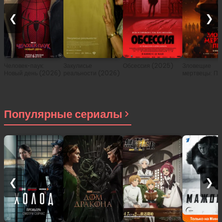
❮
❯
Человек-паук:
Закулисье
Обсессия (2025)
Зловещие
Новый день (2026)
реальности (2026)
мертвецы: Пе
(2026)
Популярные сериалы
❮
❯