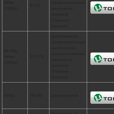
BDRip
профессиональный
8.5 ГБ
(1080p)
двухголосый,
авторский
(Гаврилов,
Визгунов)
Дублированный,
профессиональный
многоголосый,
Blu-Ray
профессиональный
Remux
27.12 ГБ
двухголосый,
(1080p)
авторский
(Гаврилов,
Визгунов)
HDRip
742 МБ
Дублированный
Дублированный,