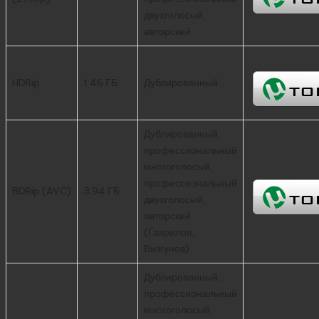
двухголосый,
авторский
HDRip
1.46 ГБ
Дублированный
Дублированный,
профессиональный
многоголосый,
профессиональный
BDRip (AVC)
3.94 ГБ
двухголосый,
авторский
(Гаврилов,
Визгунов)
Дублированный,
профессиональный
многоголосый,