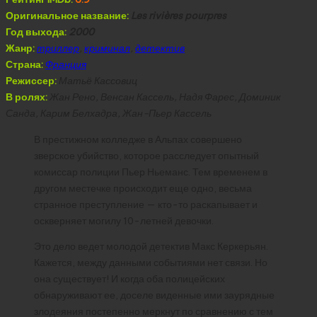
Оригинальное название:
Les rivières pourpres
Год выхода:
2000
Жанр:
триллер
,
криминал
,
детектив
Страна:
Франция
Режиссер:
Матьё Кассовиц
В ролях:
Жан Рено, Венсан Кассель, Надя Фарес, Доминик
Санда, Карим Белхадра, Жан-Пьер Кассель
В престижном колледже в Альпах совершено
зверское убийство, которое расследует опытный
комиссар полиции Пьер Ньеманс. Тем временем в
другом местечке происходит еще одно, весьма
странное преступление — кто-то раскапывает и
оскверняет могилу 10-летней девочки.
Это дело ведет молодой детектив Макс Керкерьян.
Кажется, между данными событиями нет связи. Но
она существует! И когда оба полицейских
обнаруживают ее, доселе виденные ими заурядные
злодеяния постепенно меркнут по сравнению с тем