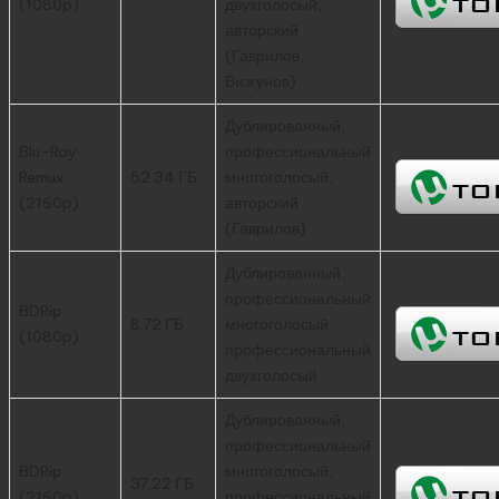
(1080p)
двухголосый,
авторский
(Гаврилов,
Визгунов)
Дублированный,
Blu-Ray
профессиональный
Remux
52.34 ГБ
многоголосый,
(2160p)
авторский
(Гаврилов)
Дублированный,
профессиональный
BDRip
8.72 ГБ
многоголосый,
(1080p)
профессиональный
двухголосый
Дублированный,
профессиональный
BDRip
многоголосый,
37.22 ГБ
(2160p)
профессиональный