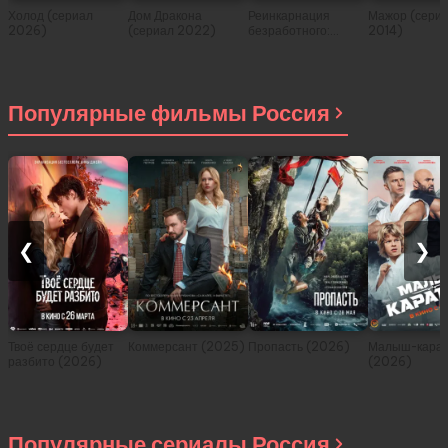
Холод (сериал
Дом Дракона
Реинкарнация
Мажор (сери
2026)
(сериал 2022)
безработного:
2014)
История о
приключениях в
другом мире (сериал
2021)
Популярные фильмы Россия
❮
❯
Твоё сердце будет
Коммерсант (2025)
Пропасть (2026)
Малыш-карат
разбито (2026)
(2026)
Популярные сериалы Россия