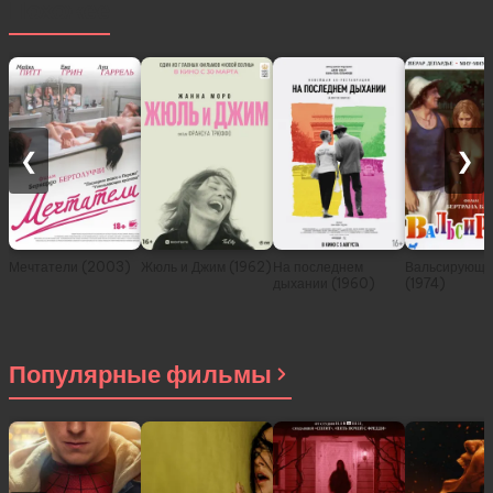
Похожее
❮
❯
Мечтатели (2003)
Жюль и Джим (1962)
На последнем
Вальсирующи
дыхании (1960)
(1974)
Популярные фильмы