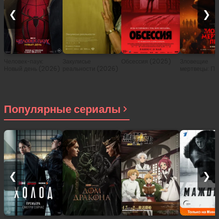
❮
❯
Человек-паук:
Закулисье
Обсессия (2025)
Зловещие
Новый день (2026)
реальности (2026)
мертвецы: Пе
(2026)
Популярные сериалы
❮
❯