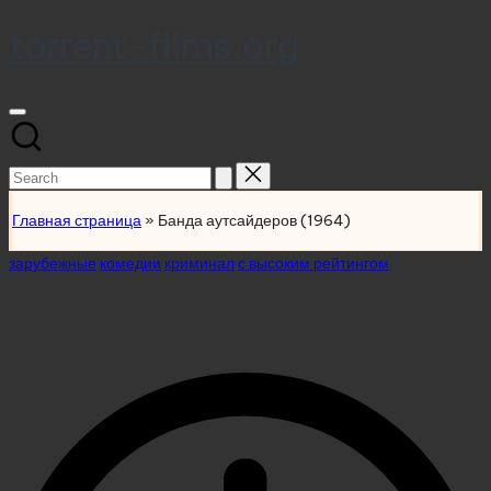
torrent-films.org
Skip
to
content
Search
for:
Главная страница
»
Банда аутсайдеров (1964)
Posted
зарубежные
комедии
криминал
с высоким рейтингом
in
Банда аутсайдеров (1964)