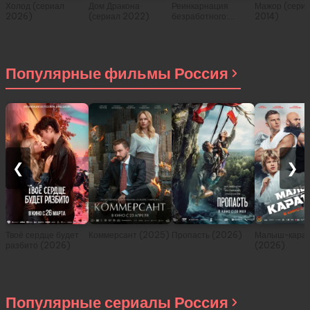
Холод (сериал
Дом Дракона
Реинкарнация
Мажор (сери
2026)
(сериал 2022)
безработного:
2014)
История о
приключениях в
другом мире (сериал
2021)
Популярные фильмы Россия
❮
❯
Твоё сердце будет
Коммерсант (2025)
Пропасть (2026)
Малыш-карат
разбито (2026)
(2026)
Популярные сериалы Россия