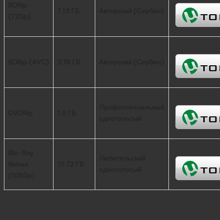
BDRip
7.13 ГБ
Авторский (Сербин)
(720p)
BDRip (AVC)
2.18 ГБ
Авторский (Сербин)
Профессиональный
DVDRip
1.5 ГБ
одноголосый
Blu-Ray
Любительский
Remux
15.72 ГБ
одноголосый
(1080p)