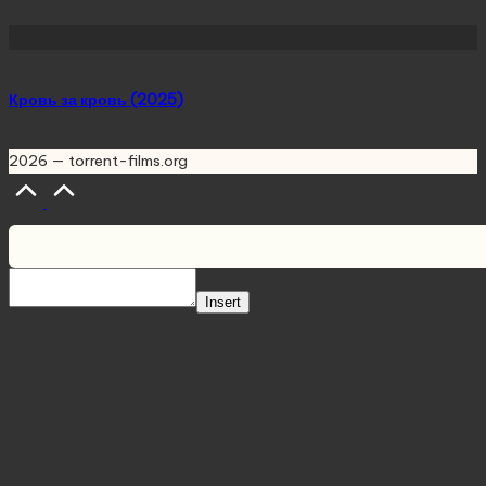
Кровь за кровь (2025)
2026 — torrent-films.org
Scroll
to
Top
Insert