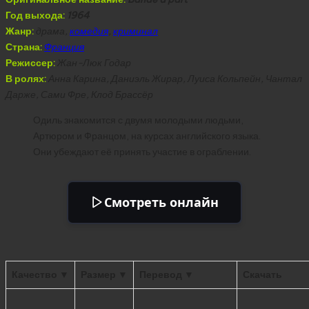
Год выхода:
1964
Жанр:
драма,
комедия
,
криминал
Страна:
Франция
Режиссер:
Жан-Люк Годар
В ролях:
Анна Карина, Даниэль Жирар, Луиса Кольпейн, Чантал
Дарже, Сами Фре, Клод Брассёр
Одиль знакомится с двумя молодыми людьми,
Артюром и Францом, на курсах английского языка.
Они убеждают её принять участие в ограблении.
Смотреть онлайн
Качество ▼
Размер ▼
Перевод ▼
Скачать