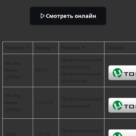
Смотреть онлайн
Качество ▼
Размер ▼
Перевод ▼
Скачать
Профессиональный
Blu-Ray
многоголосый,
Remux
69 ГБ
профессиональный
(2160p)
двухголосый
Blu-Ray
Профессиональный
Remux
23.13 ГБ
многоголосый
(1080p)
Профессиональный
BDRip
1.59 ГБ