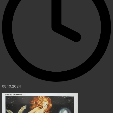
08.10.2024