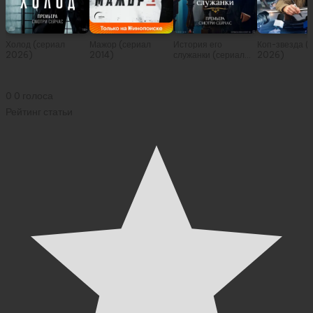
Холод (сериал
Мажор (сериал
История его
Коп-звезда (
2026)
2014)
служанки (сериал
2026)
2026)
0
0
голоса
Рейтинг статьи