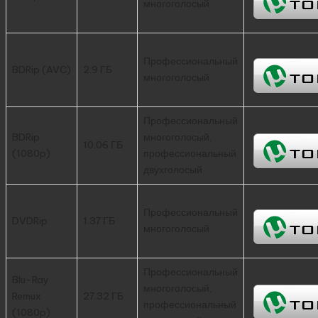
многоголосый
Профессиональный
BDRip (AVC)
2.9 ГБ
многоголосый
Профессиональный
BDRip
многоголосый,
10.06 ГБ
(1080p)
профессиональный
двухголосый
Профессиональный
DVDRip
1.37 ГБ
многоголосый
Профессиональный
Blu-Ray
многоголосый,
Remux
27.32 ГБ
профессиональный
(1080p)