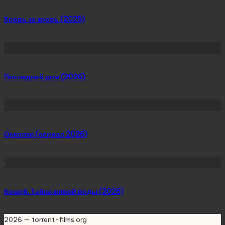
Кровь за кровь (2025)
Последний дом (2026)
Осколки (сериал 2026)
Кощей. Тайна живой воды (2026)
2026 — torrent-films.org