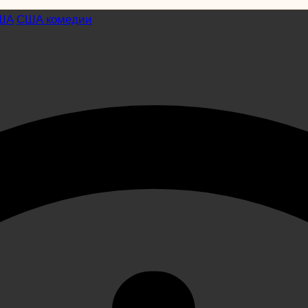
ША
США комедии