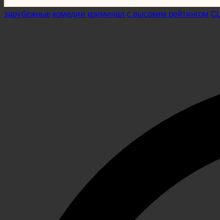
Posted
зарубежные
комедии
криминал
с высоким рейтингом
С
in
Чикаго (2002)