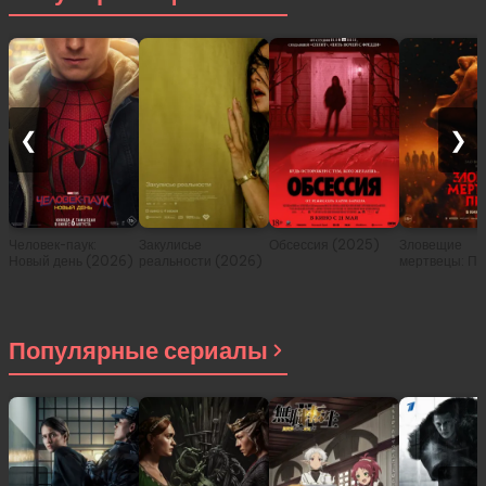
❮
❯
Человек-паук:
Закулисье
Обсессия (2025)
Зловещие
Новый день (2026)
реальности (2026)
мертвецы: Пе
(2026)
Популярные сериалы