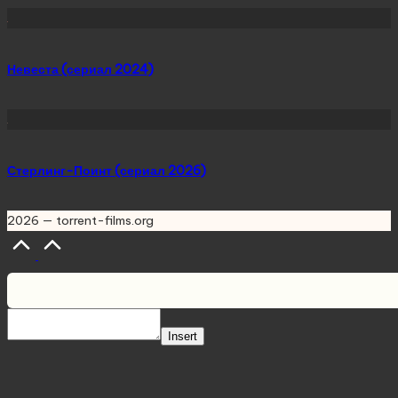
Невеста (сериал 2024)
Стерлинг-Поинт (сериал 2026)
2026 — torrent-films.org
Scroll
to
Top
Insert