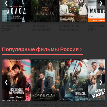
❮
❯
Холод (сериал
Дом Дракона
Реинкарнация
Мажор (сери
2026)
(сериал 2022)
безработного:
2014)
История о
приключениях в
другом мире (сериал
2021)
Популярные фильмы Россия
❮
❯
Твоё сердце будет
Коммерсант (2025)
Пропасть (2026)
Малыш-карат