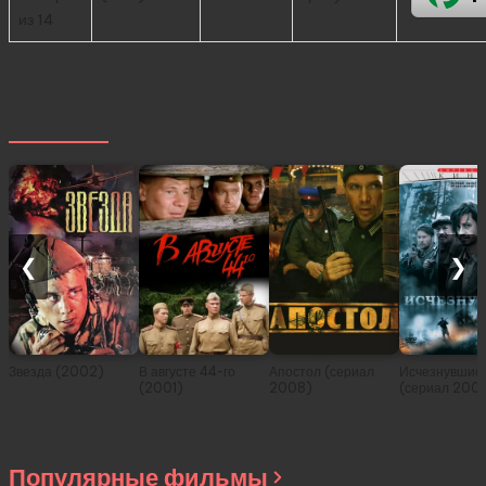
из 14
Похожее
❮
❯
Звезда (2002)
В августе 44-го
Апостол (сериал
Исчезнувшие
(2001)
2008)
(сериал 200
Популярные фильмы