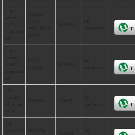
1-4
DVDRip
сезоны:
(AVC),
Не
1-22
16.96 ГБ
WEB-DLRip
требуется
серии из
(AVC)
22
1-4
сезоны:
HDTV
Не
1-22
62.56 ГБ
(1080i)
требуется
серии из
22
1-2
части: 1-
Не
DVDRip
9.74 ГБ
14 серии
требуется
из 14
1-2
части: 1-
HDTVRip
Не
17.71 ГБ