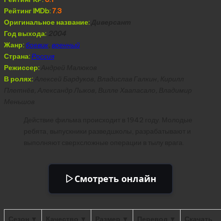
Рейтинг IMDb:
7.3
Оригинальное название:
Диверсант
Год выхода:
2004
Жанр:
боевик
,
военный
Страна:
Россия
Режиссер:
Андрей Малюков
В ролях:
Алексей Бардуков, Владислав Галкин, Кирилл
Плетнёв, Александр Лыков, Вилле Хаапасало, Владимир
Меньшов
Действие фильма происходит в 1942 году. Молодые
ребята, выпускники разведшколы, разрабатывают и
выполняют сверхсложные операции в тылу врага.
Смотреть онлайн
Сезон ▼
Качество ▼
Размер ▼
Перевод ▼
Скачать