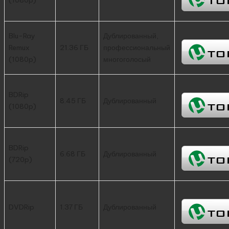
Blu-Ray
Дублированный,
Remux
21.36 ГБ
профессиональный
(1080p)
многоголосый
BDRip
8.45 ГБ
Дублированный
(1080p)
BDRip
6.68 ГБ
Дублированный
(720p)
DVDRip
1.37 ГБ
Дублированный