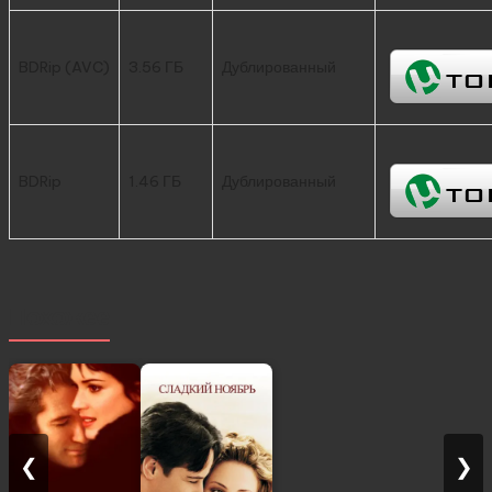
BDRip (AVC)
3.56 ГБ
Дублированный
BDRip
1.46 ГБ
Дублированный
Похожее
❮
❯