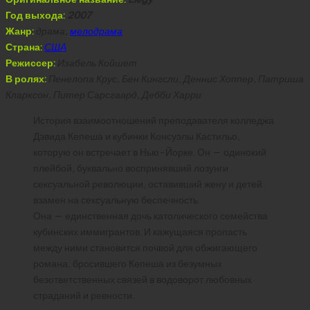
Год выхода:
2007
Жанр:
драма,
мелодрама
Страна:
США
Режиссер:
Изабель Койшет
В ролях:
Пенелопа Крус, Бен Кингсли, Деннис Хоппер, Патриша
Кларксон, Питер Сарсгаард, Дебби Харри
История взаимоотношений преподавателя колледжа
Дэвида Кепеша и кубинки Консуэлы Кастильо,
которую он встречает в Нью-Йорке. Он — одинокий
плейбой, буквально воспринявший лозунги
сексуальной революции, оставивший жену и детей
взамен на сексуальную беспечность.
Она — единственная дочь католического семейства
кубинских иммигрантов. И кажущаяся пропасть
между ними становится почвой для обжигающего
романа, бросившего Кепеша из безумных
безответственных связей в водоворот любовных
страданий и ревности.