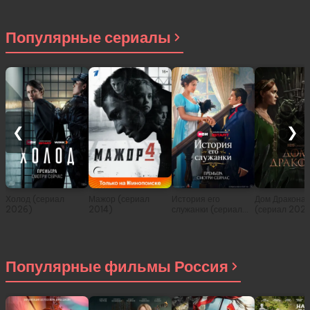
Популярные сериалы
❮
❯
Холод (сериал
Мажор (сериал
История его
Дом Дракона
2026)
2014)
служанки (сериал
(сериал 202
2026)
Популярные фильмы Россия