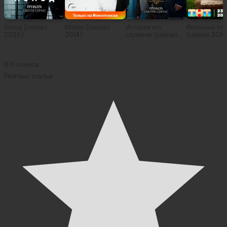
Холод (сериал
Мажор (сериал
История его
Реальные па
2026)
2014)
служанки (сериал
(сериал 2010
2026)
0
0
голоса
Рейтинг статьи