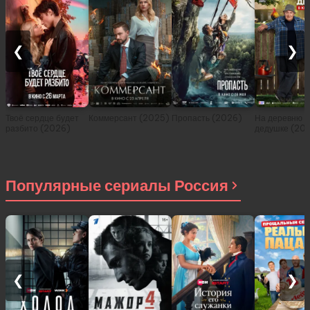
❮
❯
Твоё сердце будет
Коммерсант (2025)
Пропасть (2026)
На деревню
разбито (2026)
дедушке (20
Популярные сериалы Россия
❮
❯