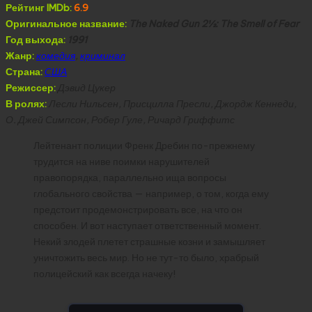
Рейтинг IMDb:
6.9
Оригинальное название:
The Naked Gun 2½: The Smell of Fear
Год выхода:
1991
Жанр:
комедия
,
криминал
Страна:
США
Режиссер:
Дэвид Цукер
В ролях:
Лесли Нильсен, Присцилла Пресли, Джордж Кеннеди,
О. Джей Симпсон, Робер Гуле, Ричард Гриффитс
Лейтенант полиции Френк Дребин по-прежнему
трудится на ниве поимки нарушителей
правопорядка, параллельно ища вопросы
глобального свойства — например, о том, когда ему
предстоит продемонстрировать все, на что он
способен. И вот наступает ответственный момент.
Некий злодей плетет страшные козни и замышляет
уничтожить весь мир. Но не тут-то было, храбрый
полицейский как всегда начеку!