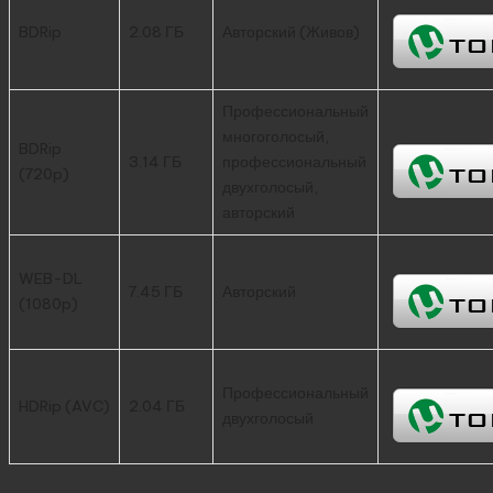
BDRip
2.08 ГБ
Авторский (Живов)
Профессиональный
многоголосый,
BDRip
3.14 ГБ
профессиональный
(720p)
двухголосый,
авторский
WEB-DL
7.45 ГБ
Авторский
(1080p)
Профессиональный
HDRip (AVC)
2.04 ГБ
двухголосый