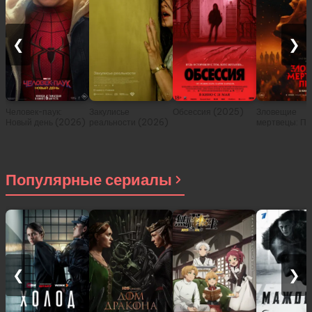
❮
❯
Человек-паук:
Закулисье
Обсессия (2025)
Зловещие
Новый день (2026)
реальности (2026)
мертвецы: Пе
(2026)
Популярные сериалы
❮
❯