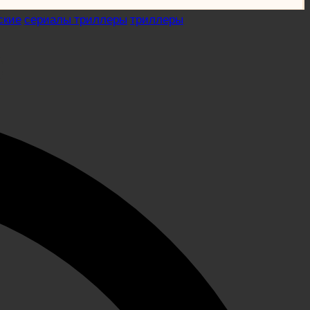
ские
сериалы триллеры
триллеры
)