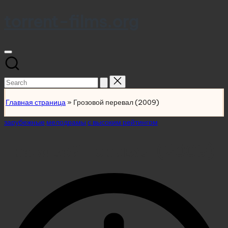
torrent-films.org
Skip
to
content
Search
for:
Главная страница
»
Грозовой перевал (2009)
Posted
зарубежные
мелодрамы
с высоким рейтингом
in
Грозовой перевал (2009)