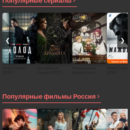
Популярные сериалы
❮
❯
Холод (сериал
Дом Дракона
Реинкарнация
Мажор (сери
2026)
(сериал 2022)
безработного:
2014)
История о
приключениях в
другом мире (сериал
2021)
Популярные фильмы Россия