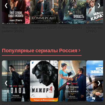
❮
❯
Твоё сердце будет
Коммерсант (2025)
Пропасть (2026)
Малыш-карат
разбито (2026)
(2026)
Популярные сериалы Россия
❮
❯