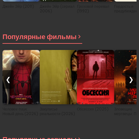
Джейн Эйр (2011)
Джейн Эйр (сериал
Грозовой перевал
Гордость и
2006)
(1992)
предубежден
(2005)
Популярные фильмы
❮
❯
Человек-паук:
Закулисье
Обсессия (2025)
Зловещие
Новый день (2026)
реальности (2026)
мертвецы: Пе
(2026)