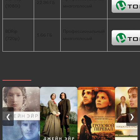
22.36 ГБ
(1080i)
многоголосый
BDRip
Профессиональный
5.66 ГБ
(720p)
многоголосый
Похожее
❮
❯