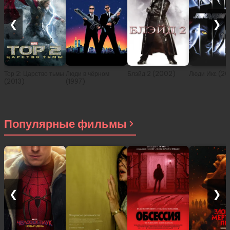
❮
❯
Тор 2: Царство тьмы
Люди в чёрном
Блэйд 2 (2002)
Люди Икс (2
(2013)
(1997)
Популярные фильмы
❮
❯