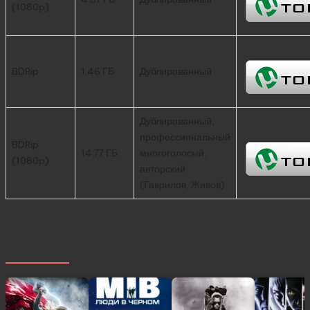
(1080p)
BDRip
1.46 ГБ
Дублированный
Дублированный,
профессиональный
BDRip
14.77 ГБ
многоголосый,
(1080p)
авторский
(Гаврилов, Живов)
Похожее