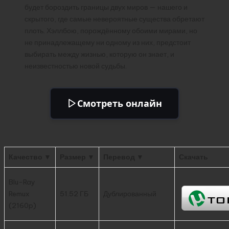
будет бороздить границы двух миров — нашего и
скрытого, где самые невероятные существа обретают
плоть. Хэллбою, порождённому обоими мирами, но
не принадлежащему ни одному из них, предстоит
выбирать между жизнью, которую он знает, и
неизвестностью новой судьбы.
Смотреть онлайн
Качество ▼
Размер ▼
Перевод ▼
Скачать
Blu-Ray
Remux
51.52 ГБ
Дублированный
(2160p)