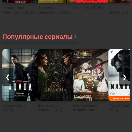
Человек-паук:
Закулисье
Обсессия (2025)
Зловещие
Новый день (2026)
реальности (2026)
мертвецы: Пе
(2026)
Популярные сериалы
❮
❯
Холод (сериал
Дом Дракона
Реинкарнация
Мажор (сери
2026)
(сериал 2022)
безработного:
2014)
История о
приключениях в
другом мире (сериал
2021)