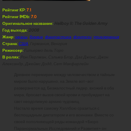
Рейтинг KP:
7.1
Рейтинг IMDb:
7.0
Оригинальное название:
Hellboy II: The Golden Army
Год выхода:
2008
Жанр:
ужасы
,
боевик
,
фантастика
,
фэнтези
,
приключения
Страна:
США
, Германия, Венгрия
Режиссер:
Гильермо дель Торо
В ролях:
Рон Перлман, Сэльма Блэр, Даг Джонс, Джон
Александр, Джеймс Додд, Сет Макфарлейн
Древнее перемирие между человечеством и тайным
миром было нарушено, на Земле вот-вот
разверзнется ад. Безжалостный лидер, вхожий в оба
мира, бросает вызов своей крови и пробуждает на
свет неодолимую армию чудовищ.
Настало время самому Хэллбою сразиться с
беспощадным диктатором и его воинами. Вместе со
своей пополняющей ряды командой «Бюро
Паранормальных Исследований и Развития» он