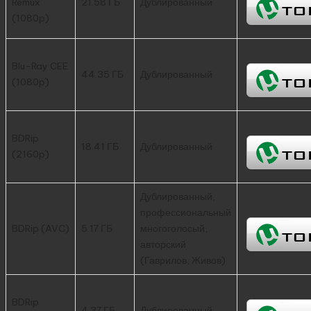
Remux
21.58 ГБ
Дублированный
(1080p)
Blu-Ray CEE
44.35 ГБ
Дублированный
(1080p)
BDRip
18.41 ГБ
Дублированный
(2160p)
Дублированный,
профессиональный
BDRip (AVC)
5.17 ГБ
многоголосый,
авторский
(Гаврилов, Живов)
BDRip
4.37 ГБ
Дублированный