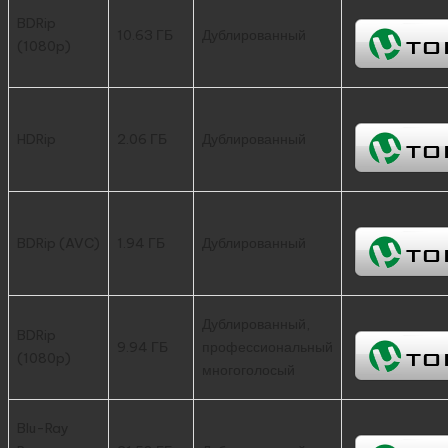
BDRip
10.63 ГБ
Дублированный
(1080p)
HDRip
2.06 ГБ
Дублированный
BDRip (AVC)
1.94 ГБ
Дублированный
Дублированный,
BDRip
9.94 ГБ
профессиональный
(1080p)
многоголосый
Blu-Ray