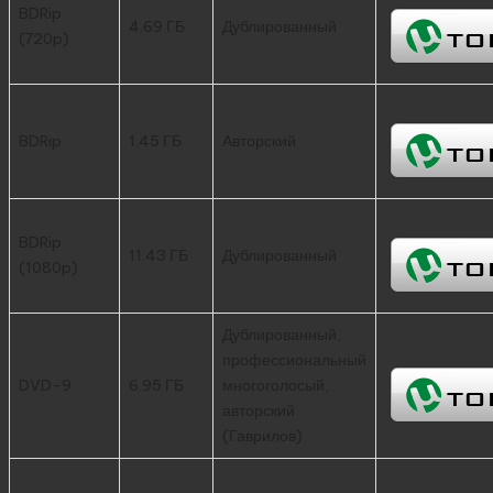
BDRip
4.69 ГБ
Дублированный
(720p)
BDRip
1.45 ГБ
Авторский
BDRip
11.43 ГБ
Дублированный
(1080p)
Дублированный,
профессиональный
DVD-9
6.95 ГБ
многоголосый,
авторский
(Гаврилов)