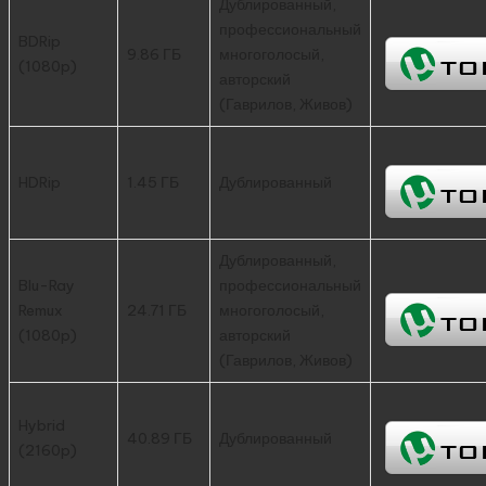
Дублированный,
профессиональный
BDRip
9.86 ГБ
многоголосый,
(1080p)
авторский
(Гаврилов, Живов)
HDRip
1.45 ГБ
Дублированный
Дублированный,
Blu-Ray
профессиональный
Remux
24.71 ГБ
многоголосый,
(1080p)
авторский
(Гаврилов, Живов)
Hybrid
40.89 ГБ
Дублированный
(2160p)