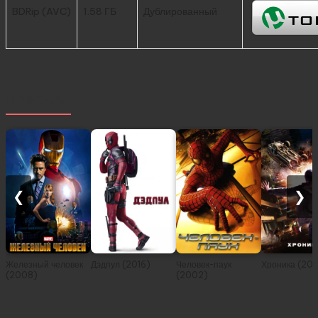
BDRip (AVC)
1.58 ГБ
Дублированный
Похожее
❮
❯
Железный человек
Дэдпул (2016)
Человек-паук
Хроника (201
(2008)
(2002)