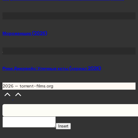
Мороженщик (2026)
Рики Джервейс: Уличные коты (сериал 2026)
2026 — torrent-films.org
Scroll
to
Top
Insert