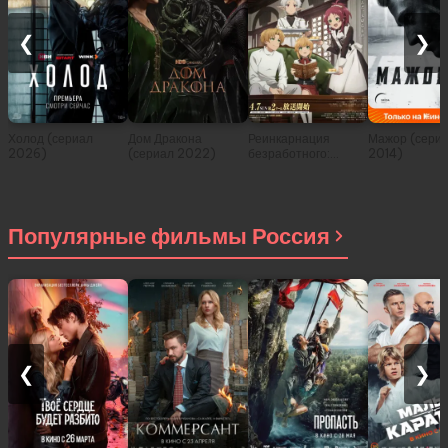
❮
❯
Холод (сериал
Дом Дракона
Реинкарнация
Мажор (сери
2026)
(сериал 2022)
безработного:
2014)
История о
приключениях в
другом мире (сериал
2021)
Популярные фильмы Россия
❮
❯