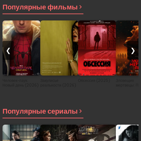
Популярные фильмы
❮
❯
Человек-паук:
Закулисье
Обсессия (2025)
Зловещие
Новый день (2026)
реальности (2026)
мертвецы: Пе
(2026)
Популярные сериалы