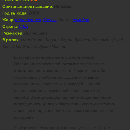
Оригинальное название:
Hancock
Год выхода:
2008
Жанр:
фантастика
,
боевик
, драма,
комедия
Страна:
США
Режиссер:
Питер Берг
В ролях:
Уилл Смит, Шарлиз Терон, Джейсон Бейтман, Джей
Хед, Эдди Марсан, Дэвид Мэтти
Есть герои, есть супергерои, и есть Хэнкок.
Обладание сверхспособностями предполагает
ответственность, все знают это — кроме него. За
любую задачу он берётся с душой и лучшими
намерениями, спасает жизни людей — ценой
нечеловеческих разрушений и неисчислимого
ущерба. В конце концов, терпение общественности
подходит к концу: люди благодарны своему местному
герою, но иногда не понимают, чем заслужили такое
наказание.
Хэнкок не из тех парней, кого волнует какое-то там