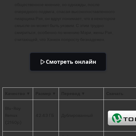
общественное мнение, но однажды, после
очередного подвига, спасая высокопоставленного
пиарщика Рэя, он вдруг понимает, что в некотором
смысле он может быть уязвим. С этим трудно
смириться, особенно по мнению Мэри, жены Рэя,
считающей, что Хэнкок попросту безнадежен.
Смотреть онлайн
Качество ▼
Размер ▼
Перевод ▼
Скачать
Blu-Ray
Remux
42.43 ГБ
Дублированный
(2160p)