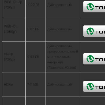
WEB-DLRip
4.22 ГБ
Дублированный
(720p)
WEB-DL
9.05 ГБ
Дублированный
(1080p)
Дублированный,
профессиональный
BDRip
9.58 ГБ
многоголосый,
(720p)
авторский
(Гаврилов, Живов)
HDRip
741 МБ
Дублированный