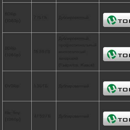
BDRip
7.76 ГБ
Дублированный
(1080p)
Дублированный,
профессиональный
BDRip
15.59 ГБ
многоголосый,
(1080p)
авторский
(Гаврилов, Живов)
DVDRip
1.36 ГБ
Дублированный
Blu-Ray
41.52 ГБ
Дублированный
(1080p)