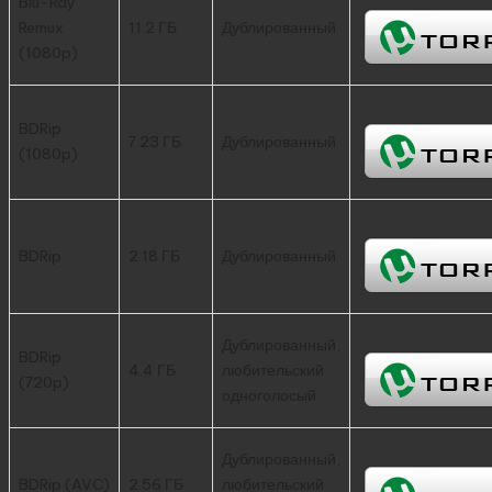
Blu-Ray
Remux
11.2 ГБ
Дублированный
(1080p)
BDRip
7.23 ГБ
Дублированный
(1080p)
BDRip
2.18 ГБ
Дублированный
Дублированный,
BDRip
4.4 ГБ
любительский
(720p)
одноголосый
Дублированный,
BDRip (AVC)
2.56 ГБ
любительский