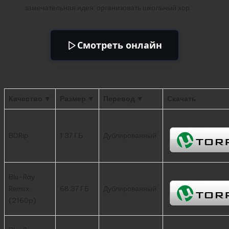
замечательная идея: организовать школьный хор.
Смотреть онлайн
Качество ▼
Размер ▼
Перевод ▼
Скачать
BDRip
1.37 ГБ
Дублированный
Blu-Ray
Remux
68.37 ГБ
Дублированный
(2160p)