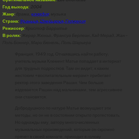
Год выхода:
2004
Жанр:
драма,
комедия
, музыка
Страна:
Франция, Швейцария, Германия
Режиссер:
Кристоф Барратье
В ролях:
Жерар Жюньо, Франсуа Берлеан, Кад Мерад, Жан-
Поль Боннер, Мари Бюнель, Поль Шарьера
Франция, 1949 год. Отчаявшись найти работу,
учитель музыки Клемент Матье попадает в интернат
для трудных подростков. Там он видит, к каким
жестоким «воспитательным мерам» прибегает
ректор этого заведения Рашан. Чем больше
издевается Рашан над мальчиками, тем агрессивнее
они становятся.
Добродушного по натуре Матье возмущают эти
методы, но он не в состоянии открыто протестовать.
Но однажды ему, автору многочисленных
музыкальных произведений, которые он скромно
прячет в своей комнате, приходит в голову