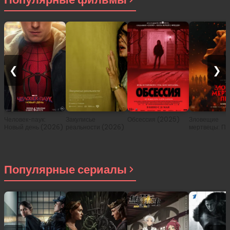
❮
❯
Человек-паук:
Закулисье
Обсессия (2025)
Зловещие
Новый день (2026)
реальности (2026)
мертвецы: Пе
(2026)
Популярные сериалы