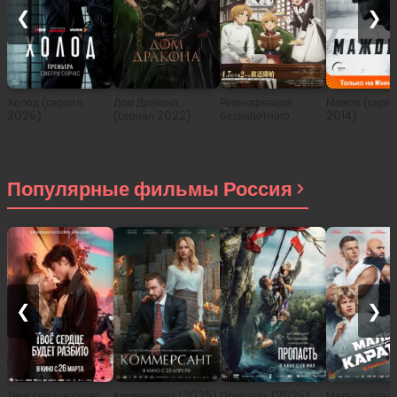
❮
❯
Холод (сериал
Дом Дракона
Реинкарнация
Мажор (сери
2026)
(сериал 2022)
безработного:
2014)
История о
приключениях в
другом мире (сериал
2021)
Популярные фильмы Россия
❮
❯
Твоё сердце будет
Коммерсант (2025)
Пропасть (2026)
Малыш-карат