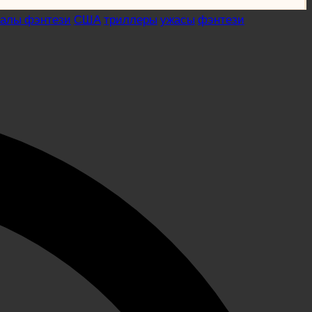
иалы фэнтези
США
триллеры
ужасы
фэнтези