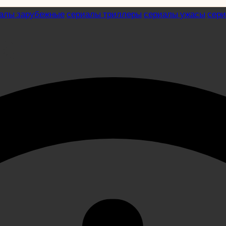
алы зарубежные
сериалы триллеры
сериалы ужасы
сер
8)