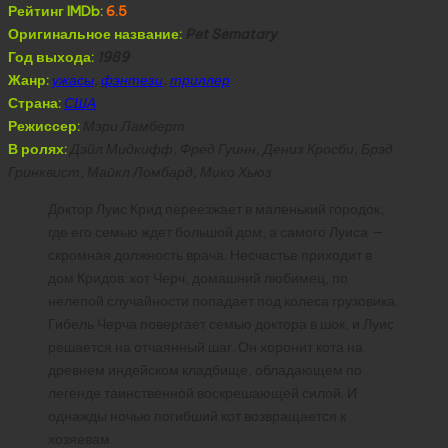
Рейтинг IMDb:
6.5
Оригинальное название:
Pet Sematary
Год выхода:
1989
Жанр:
ужасы
,
фэнтези
,
триллер
Страна:
США
Режиссер:
Мэри Ламберт
В ролях:
Дэйл Мидкифф, Фред Гуинн, Дениз Кросби, Брэд
Гринквист, Майкл Ломбард, Мико Хьюз
Доктор Луис Крид переезжает в маленький городок,
где его семью ждет большой дом, а самого Луиса —
скромная должность врача. Несчастье приходит в
дом Кридов: кот Черч, домашний любимец, по
нелепой случайности попадает под колеса грузовика.
Гибель Черча повергает семью доктора в шок, и Луис
решается на отчаянный шаг. Он хоронит кота на
древнем индейском кладбище, обладающем по
легенде таинственной воскрешающей силой. И
однажды ночью погибший кот возвращается к
хозяевам.