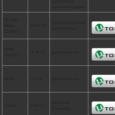
одноголосый,
авторский (Сербин)
Blu-Ray
Профессиональный
Remux
44.86 ГБ
многоголосый
(2160p)
BDRip
14.28 ГБ
Дублированный
(1080p)
BDRip
1.45 ГБ
Дублированный
Авторский
DVDRip
3.04 ГБ
(Гаврилов)