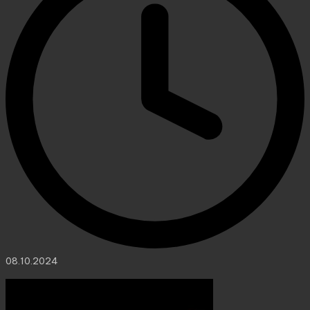
08.10.2024