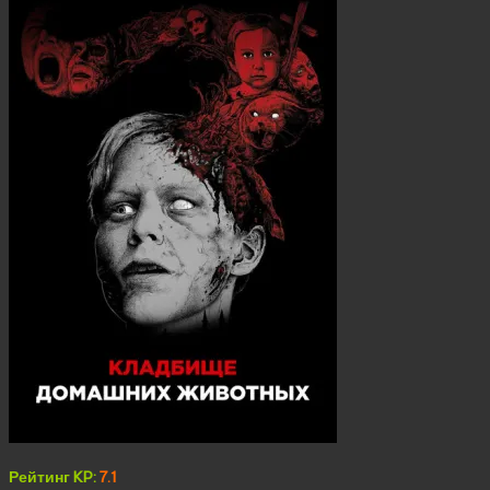
Рейтинг KP:
7.1