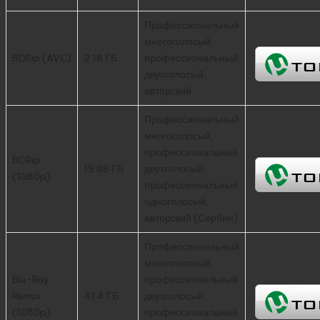
Профессиональный
многоголосый,
BDRip (AVC)
2.18 ГБ
профессиональный
двухголосый,
авторский
Профессиональный
многоголосый,
профессиональный
BDRip
19.88 ГБ
двухголосый,
(1080p)
профессиональный
одноголосый,
авторский (Сербин)
Профессиональный
многоголосый,
Blu-Ray
профессиональный
Remux
41.4 ГБ
двухголосый,
(1080p)
профессиональный