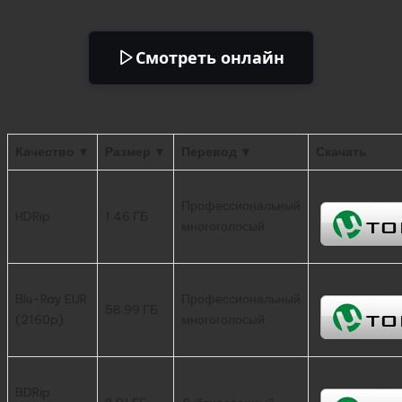
Смотреть онлайн
Качество ▼
Размер ▼
Перевод ▼
Скачать
Профессиональный
HDRip
1.46 ГБ
многоголосый
Blu-Ray EUR
Профессиональный
58.99 ГБ
(2160p)
многоголосый
BDRip