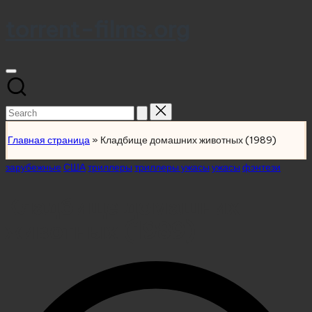
torrent-films.org
Skip
to
content
Search
for:
Главная страница
»
Кладбище домашних животных (1989)
Posted
зарубежные
США
триллеры
триллеры ужасы
ужасы
фэнтези
in
Кладбище домашних
животных (1989)