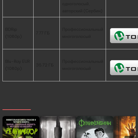
одноголосый,
авторский (Сербин)
BDRip
Профессиональный
7.77 ГБ
(1080p)
многоголосый
Blu-Ray EUR
Профессиональный
35.72 ГБ
(1080p)
многоголосый
Похожее