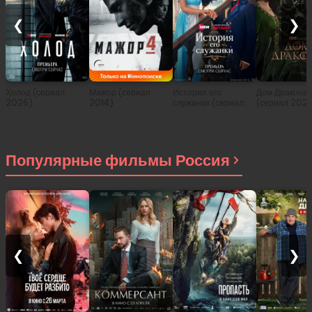
❮
❯
Холод (сериал
Мажор (сериал
История его
Дом Дракона
2026)
2014)
служанки (сериал
(сериал 202
2026)
Популярные фильмы Россия
❮
❯