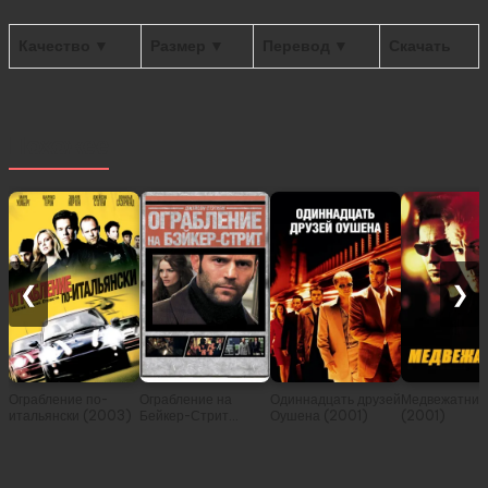
Качество ▼
Размер ▼
Перевод ▼
Скачать
Похожее
❮
❯
Ограбление по-
Ограбление на
Одиннадцать друзей
Медвежатник
итальянски (2003)
Бейкер-Стрит
Оушена (2001)
(2001)
(2008)