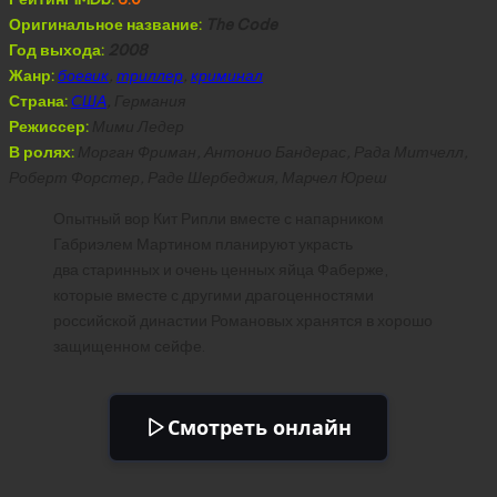
Оригинальное название:
The Code
Год выхода:
2008
Жанр:
боевик
,
триллер
,
криминал
Страна:
США
, Германия
Режиссер:
Мими Ледер
В ролях:
Морган Фриман, Антонио Бандерас, Рада Митчелл,
Роберт Форстер, Раде Шербеджия, Марчел Юреш
Опытный вор Кит Рипли вместе с напарником
Габриэлем Мартином планируют украсть
два старинных и очень ценных яйца Фаберже,
которые вместе с другими драгоценностями
российской династии Романовых хранятся в хорошо
защищенном сейфе.
Смотреть онлайн