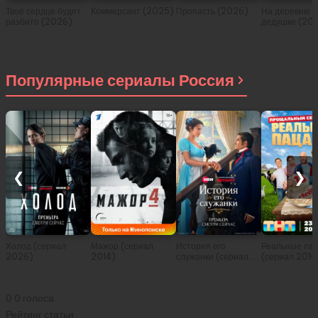
Твоё сердце будет
Коммерсант (2025)
Пропасть (2026)
На деревню
разбито (2026)
дедушке (20
Популярные сериалы Россия
❮
❯
Холод (сериал
Мажор (сериал
История его
Реальные па
2026)
2014)
служанки (сериал
(сериал 2010
2026)
0
0
голоса
Рейтинг статьи