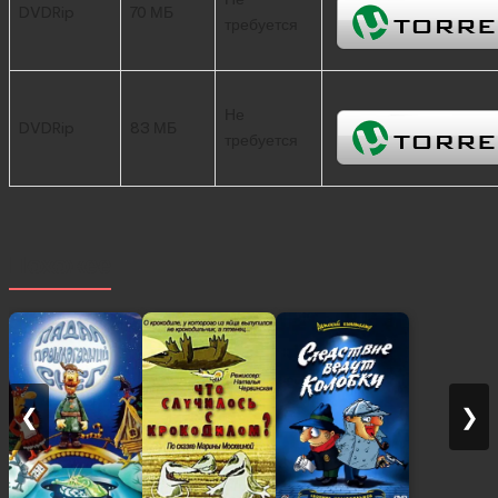
DVDRip
70 МБ
требуется
Не
DVDRip
83 МБ
требуется
Похожее
❮
❯