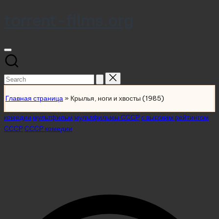
torrent-films.org
Skip
to
content
Search
for:
Главная страница
»
Крылья, ноги и хвосты (1985)
Posted
комедии
мультфильм
мультфильмы СССР
с высоким рейтингом
in
СССР
СССР комедии
Крылья, ноги и хвосты
(1985)