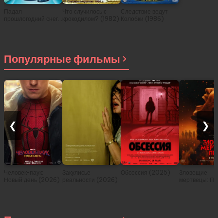
Падал
Что случилось с
Следствие ведут
прошлогодний снег
крокодилом? (1982)
Колобки (1986)
(1983)
Популярные фильмы
❮
❯
Человек-паук:
Закулисье
Обсессия (2025)
Зловещие
Новый день (2026)
реальности (2026)
мертвецы: Пе
(2026)