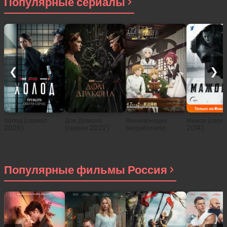
Популярные сериалы
❮
❯
Холод (сериал
Дом Дракона
Реинкарнация
Мажор (сери
2026)
(сериал 2022)
безработного:
2014)
История о
приключениях в
другом мире (сериал
2021)
Популярные фильмы Россия