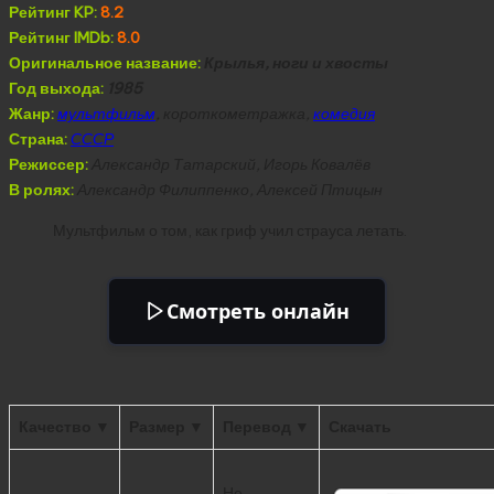
Рейтинг KP:
8.2
Рейтинг IMDb:
8.0
Оригинальное название:
Крылья, ноги и хвосты
Год выхода:
1985
Жанр:
мультфильм
, короткометражка,
комедия
Страна:
СССР
Режиссер:
Александр Татарский, Игорь Ковалёв
В ролях:
Александр Филиппенко, Алексей Птицын
Мультфильм о том, как гриф учил страуса летать.
Смотреть онлайн
Качество ▼
Размер ▼
Перевод ▼
Скачать
Не