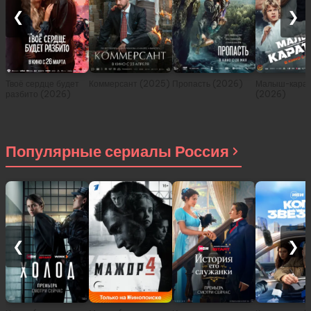
❮
❯
Твоё сердце будет
Коммерсант (2025)
Пропасть (2026)
Малыш-карат
разбито (2026)
(2026)
Популярные сериалы Россия
❮
❯