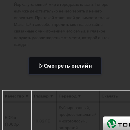
Йорка, уголовный мир и городские власти. Теперь
ему уже действительно нечего терять и нечего
опасаться. При такой отчаянной решимости только
Макс Пэйн способен пролить свет на все тайны,
связанные с уничтожением его семьи, и главное,
получить удовлетворение от мести, которой он так
жаждет.
Смотреть онлайн
Качество ▼
Размер ▼
Перевод ▼
Скачать
Дублированный,
профессиональный
BDRip
10.32 ГБ
многоголосый,
(1080p)
авторский