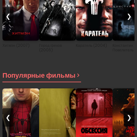
❮
❯
Хитмэн (2007)
Город грехов
Каратель (2004)
Константин:
(2005)
Повелитель 
(2005)
Популярные фильмы
❮
❯