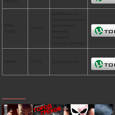
(1080p)
Дублированный,
профессиональный
BDRip
многоголосый,
11.04 ГБ
(1080p)
авторский
(Гаврилов,
Немахов, Гаевский)
DVDRip
1.37 ГБ
Дублированный
Похожее