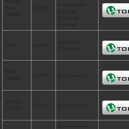
Blu-Ray
многоголосый,
Remux
30.96 ГБ
авторский
(1080p)
(Гаврилов,
Немахов)
Авторский
BDRip
1.46 ГБ
(Гаврилов)
BDRip
5.29 ГБ
Дублированный
(1080p)
WEB-DL
10.13 ГБ
Дублированный
(1080p)
Дублированный,