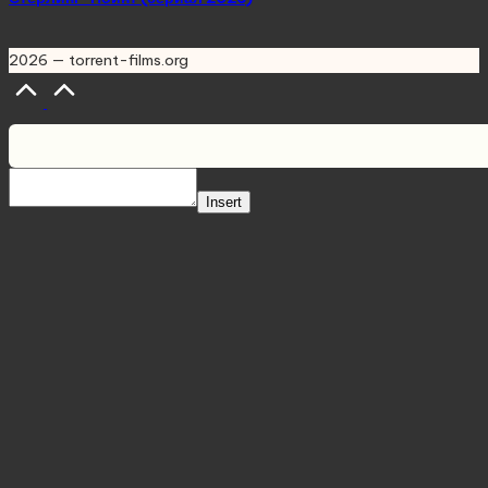
2026 — torrent-films.org
Scroll
to
Top
Insert