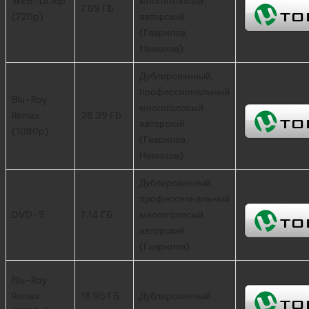
WEB-DLRip
многоголосый,
7.09 ГБ
(720p)
авторский
(Гаврилов,
Немахов)
Дублированный,
профессиональный
Blu-Ray
многоголосый,
Remux
28.39 ГБ
авторский
(1080p)
(Гаврилов,
Немахов)
Дублированный,
профессиональный
DVD-9
7.14 ГБ
многоголосый,
авторский
(Гаврилов)
Blu-Ray
Remux
18.95 ГБ
Дублированный