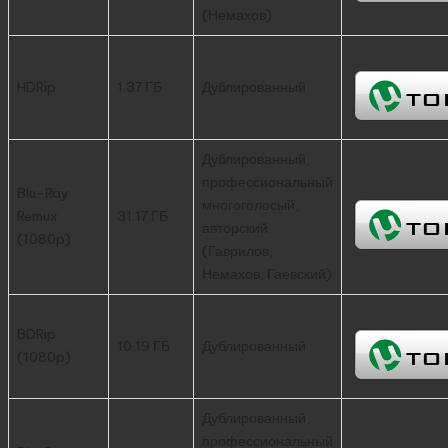
(Немахов)
HDRip
1.37 ГБ
Дублированный
Дублированный,
профессиональный
Blu-Ray
многоголосый,
Remux
31.17 ГБ
авторский
(1080p)
(Гаврилов,
Немахов, Гаевский)
BDRip
10.19 ГБ
Дублированный
(1080p)
Дублированный,
профессиональный