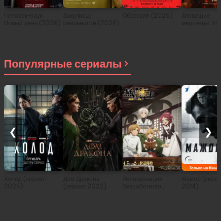
Человек-паук:
Закулисье
Обсессия (2025)
Зловещие
Новый день (2026)
реальности (2026)
мертвецы: Пе
(2026)
Популярные сериалы
❮
❯
Холод (сериал
Дом Дракона
Реинкарнация
Мажор (сери
2026)
(сериал 2022)
безработного:
2014)
История о
приключениях в
другом мире (сериал
2021)