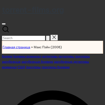
torrent-films.org
Skip
to
content
Search
for:
Главная страница
»
Макс Пэйн (2008)
Posted
боевик
боевики криминал
детективы
детективы триллеры
in
зарубежные
зарубежные боевики
зарубежные детективы
криминал
США
триллеры
триллеры боевики
Макс Пэйн (2008)