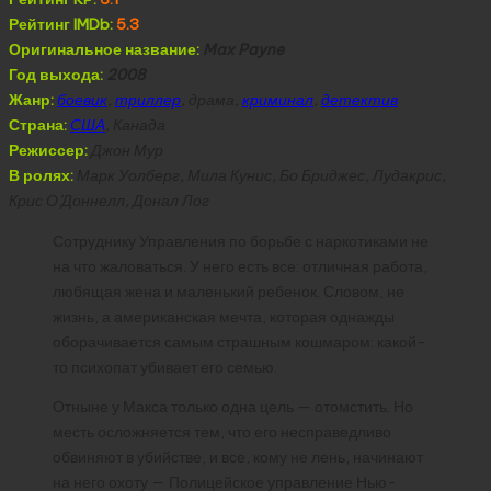
Рейтинг IMDb:
5.3
Оригинальное название:
Max Payne
Год выхода:
2008
Жанр:
боевик
,
триллер
, драма,
криминал
,
детектив
Страна:
США
, Канада
Режиссер:
Джон Мур
В ролях:
Марк Уолберг, Мила Кунис, Бо Бриджес, Лудакрис,
Крис О’Доннелл, Донал Лог
Сотруднику Управления по борьбе с наркотиками не
на что жаловаться. У него есть все: отличная работа,
любящая жена и маленький ребенок. Словом, не
жизнь, а американская мечта, которая однажды
оборачивается самым страшным кошмаром: какой-
то психопат убивает его семью.
Отныне у Макса только одна цель — отомстить. Но
месть осложняется тем, что его несправедливо
обвиняют в убийстве, и все, кому не лень, начинают
на него охоту — Полицейское управление Нью-