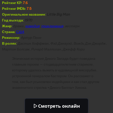
Рейтинг KP:
7.6
Рейтинг IMDb:
7.5
Оригинальное название:
Little Big Man
Год выхода:
1970
Жанр:
драма,
комедия
,
приключения
, вестерн
Страна:
США
Режиссер:
Артур Пенн
В ролях:
Дастин Хоффман, Фэй Данауэй, Вождь Дэн Джордж,
Мартин Болсам, Ричард Маллиган, Джефф Кори
Эпическая история Дикого Запада будет поведана
главным героем — стодвадцатилетним стариком,
которому удалось выжить в чудовищной мясорубке,
устроенной генералом Кастером. Он расскажет о
том, как был усыновлeн индейцами и как стал другом
знаменитого стрелка «Дикого Билла» Хикока.
Смотреть онлайн