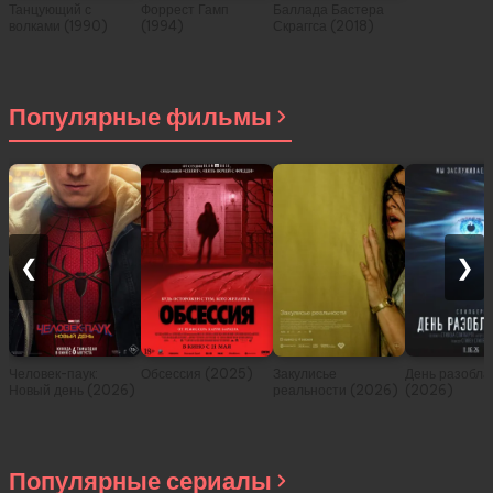
Танцующий с
Форрест Гамп
Баллада Бастера
волками (1990)
(1994)
Скраггса (2018)
Популярные фильмы
❮
❯
Человек-паук:
Обсессия (2025)
Закулисье
День разобла
Новый день (2026)
реальности (2026)
(2026)
Популярные сериалы