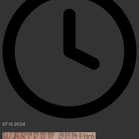
07.10.2024