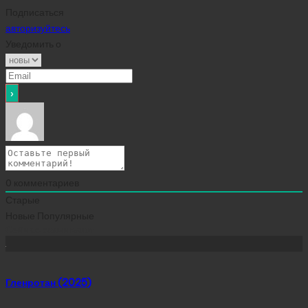
Подписаться
авторизуйтесь
Уведомить о
0
комментариев
Старые
Новые
Популярные
Сейчас скачивают
Гленротан (2025)