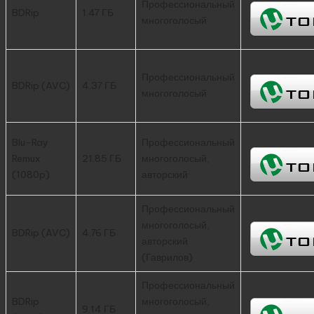
Профессиональный
BDRip
1.47 ГБ
многоголосый
Профессиональный
BDRip (AVC)
4.37 ГБ
многоголосый
Blu-Ray
Профессиональный
Remux
21.85 ГБ
многоголосый,
(1080p)
авторский
Профессиональный
многоголосый,
BDRip (AVC)
4.76 ГБ
авторский
(Гаврилов)
Профессиональный
BDRip
многоголосый,
9.14 ГБ