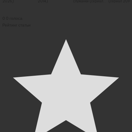
2026)
2014)
служанки (сериал
(сериал 2010
2026)
0
0
голоса
Рейтинг статьи