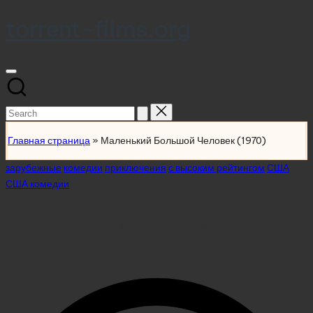
torrent-films.org
Skip
to
content
Search
for:
Главная страница
»
Маленький Большой Человек (1970)
Posted
зарубежные
комедии
приключения
с высоким рейтингом
США
in
США комедии
Маленький Большой
Человек (1970)