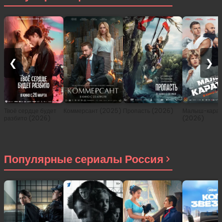
❮
❯
Твоё сердце будет
Коммерсант (2025)
Пропасть (2026)
Малыш-карат
разбито (2026)
(2026)
Популярные сериалы Россия