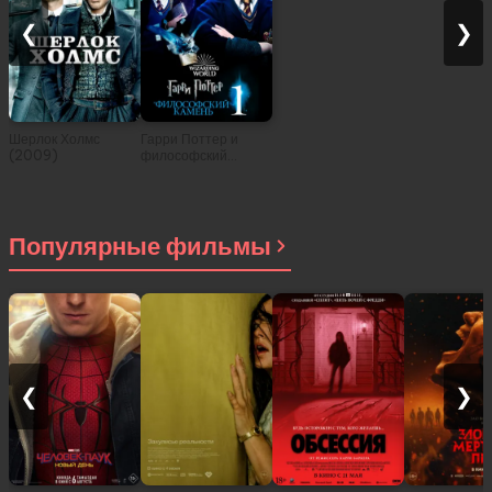
❮
❯
Шерлок Холмс
Гарри Поттер и
(2009)
философский
камень (2001)
Популярные фильмы
❮
❯