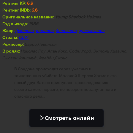
Рейтинг KP:
6.9
Рейтинг IMDb:
6.8
Оригинальное название:
Young Sherlock Holmes
Год выхода:
1985
Жанр:
фэнтези
,
триллер
,
детектив
,
приключения
Страна:
США
Режиссер:
Барри Левинсон
В ролях:
Николас Роу, Алан Кокс, Софи Уорд, Энтони Хиггинс,
Сьюзен Флитвуд, Фредди Джонс
В Лондоне происходит серия ужасных и
таинственных убийств. Молодой Шерлок Холмс и его
новый друг Ватсон приступают к расследованию
своего самого первого, но невероятно запутанного и
опасного дела…
Смотреть онлайн