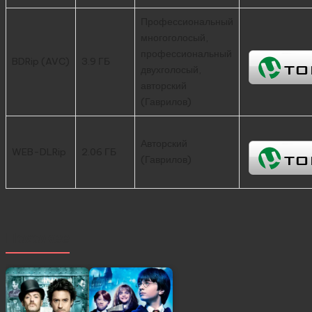
Профессиональный
многоголосый,
профессиональный
BDRip (AVC)
3.9 ГБ
двухголосый,
авторский
(Гаврилов)
Авторский
WEB-DLRip
2.06 ГБ
(Гаврилов)
Похожее