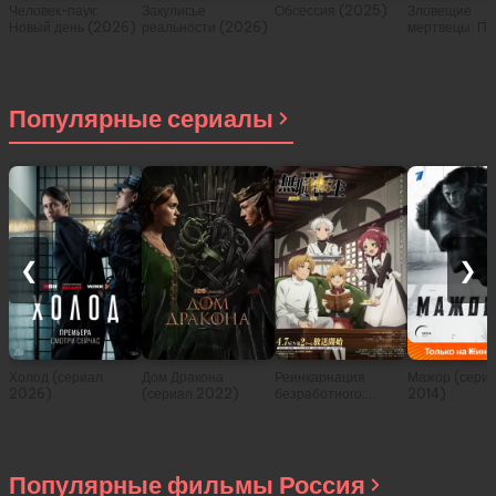
Человек-паук:
Закулисье
Обсессия (2025)
Зловещие
Новый день (2026)
реальности (2026)
мертвецы: Пе
(2026)
Популярные сериалы
❮
❯
Холод (сериал
Дом Дракона
Реинкарнация
Мажор (сери
2026)
(сериал 2022)
безработного:
2014)
История о
приключениях в
другом мире (сериал
2021)
Популярные фильмы Россия