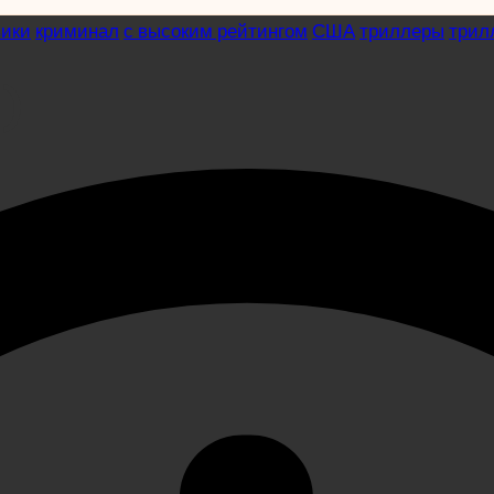
вики
криминал
с высоким рейтингом
США
триллеры
трил
)