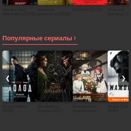
Человек-паук:
Закулисье
Обсессия (2025)
Зловещие
Новый день (2026)
реальности (2026)
мертвецы: Пе
(2026)
Популярные сериалы
❮
❯
Холод (сериал
Дом Дракона
Реинкарнация
Мажор (сери
2026)
(сериал 2022)
безработного:
2014)
История о
приключениях в
другом мире (сериал
2021)