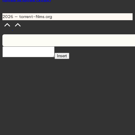
2026 — torrent-films.org
Scroll
to
Top
Insert