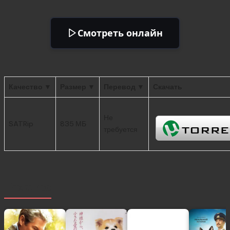
Смотреть онлайн
Качество ▼
Размер ▼
Перевод ▼
Скачать
Не
SATRip
835 МБ
требуется
Похожее