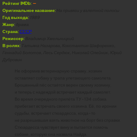
Рейтинг IMDb:
—
Оригинальное название:
На привязи у взлетной полосы
Год выхода:
1989
Жанр:
драма
Страна:
СССР
Режиссер:
Владимир Хмельницкий
В ролях:
Татьяна Назарова, Константин Шафоренко,
Геннадий Болотов, Лесь Сердюк, Николай Олейник, Юрий
Дубровин
Не оформив ветеринарную справку, хозяин
оставляет собаку у трапа улетающего самолета.
Брошенный пёс остаётся верен своему хозяину,
и теперь с надеждой встречает каждый самолет.
Во время очередного прилёта ТУ-134 собака
прибегает встречать своего хозяина. Её, по иронии
судьбы, встречает стюардесса, когда-то
не разрешившая взять животное на борт без справки.
Стюардесса чувствует вину и пытается помочь
собаке, которую она назвала Найда.