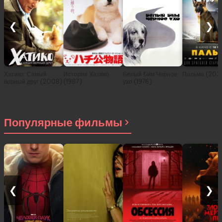
❮
❯
Хатико: Самый
История Хатико
Белый Бим Черное
Пальма (202
верный друг (2008)
(1987)
ухо (1976)
Популярные фильмы
❮
❯