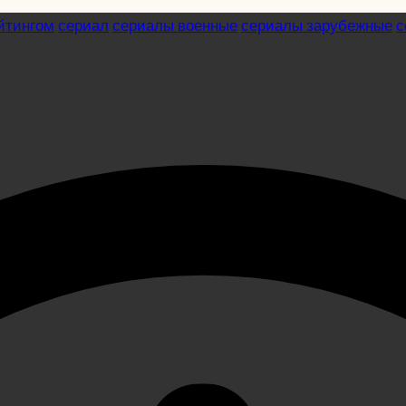
йтингом
сериал
сериалы военные
сериалы зарубежные
с
 История любви (сери