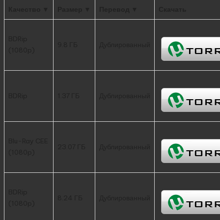
Качество ▼
Размер ▼
Перевод ▼
Скачать
BDRip
9.8 ГБ
Дублированный
(1080p)
BDRip
1.37 ГБ
Дублированный
Blu-Ray CEE
23.07 ГБ
Дублированный
(1080p)
BDRip
8.24 ГБ
Дублированный
(1080p)