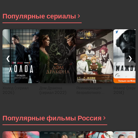
Популярные сериалы
❮
❯
Холод (сериал
Дом Дракона
Реинкарнация
Мажор (сери
2026)
(сериал 2022)
безработного:
2014)
История о
приключениях в
другом мире (сериал
2021)
Популярные фильмы Россия