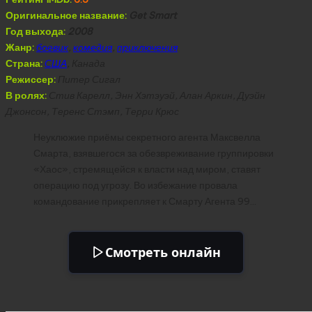
Оригинальное название:
Get Smart
Год выхода:
2008
Жанр:
боевик
,
комедия
,
приключения
Страна:
США
, Канада
Режиссер:
Питер Сигал
В ролях:
Стив Карелл, Энн Хэтэуэй, Алан Аркин, Дуэйн
Джонсон, Теренс Стэмп, Терри Крюс
Неуклюжие приёмы секретного агента Максвелла
Смарта, взявшегося за обезвреживание группировки
«Хаос», стремящейся к власти над миром, ставят
операцию под угрозу. Во избежание провала
командование прикрепляет к Смарту Агента 99…
Смотреть онлайн