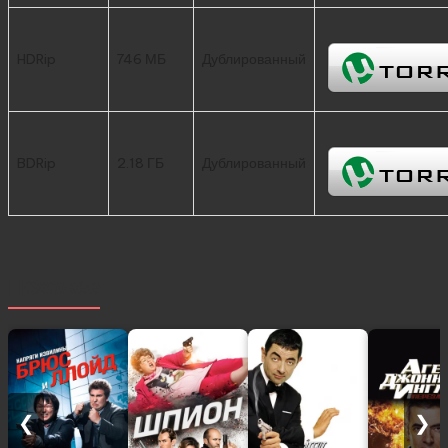
HDRip
746 МБ
Дублированный
BDRip
2.18 ГБ
Дублированный
Похожее
❮
❯