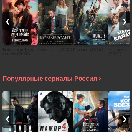
❮
❯
Твоё сердце будет
Коммерсант (2025)
Пропасть (2026)
Малыш-карат
разбито (2026)
(2026)
Популярные сериалы Россия
❮
❯