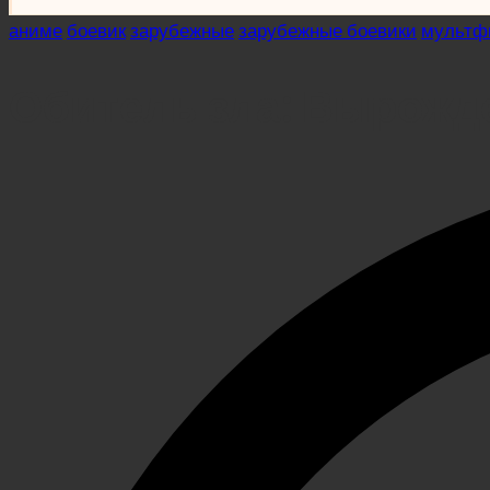
Posted
аниме
боевик
зарубежные
зарубежные боевики
мультф
in
Обитель зла: Вырожд