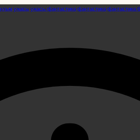
ильм
ужасы
ужасы фантастика
фантастика
фантастика 
ение (2008)