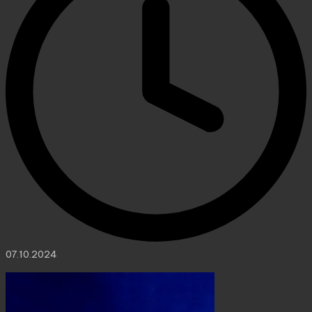
07.10.2024