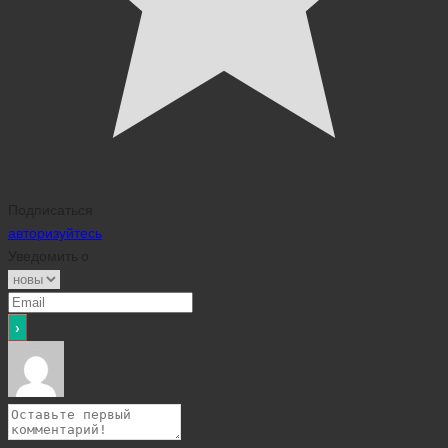
Подписаться
авторизуйтесь
Уведомить о