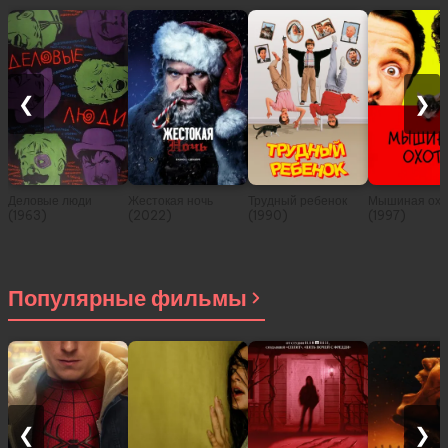
❮
❯
Деловые люди
Жестокая ночь
Трудный ребенок
Мышиная охо
(1963)
(2022)
(1990)
(1997)
Популярные фильмы
❮
❯