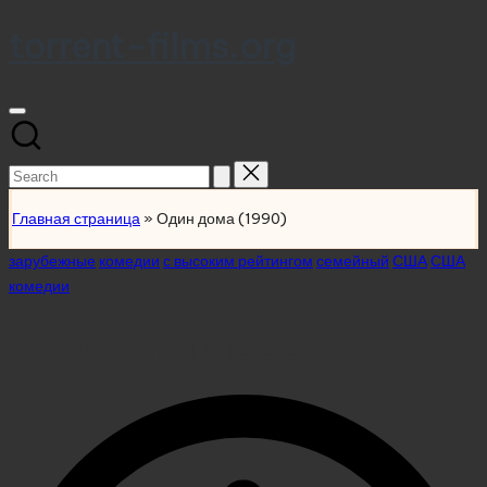
torrent-films.org
Skip
to
content
Search
for:
Главная страница
»
Один дома (1990)
Posted
зарубежные
комедии
с высоким рейтингом
семейный
США
США
in
комедии
Один дома (1990)