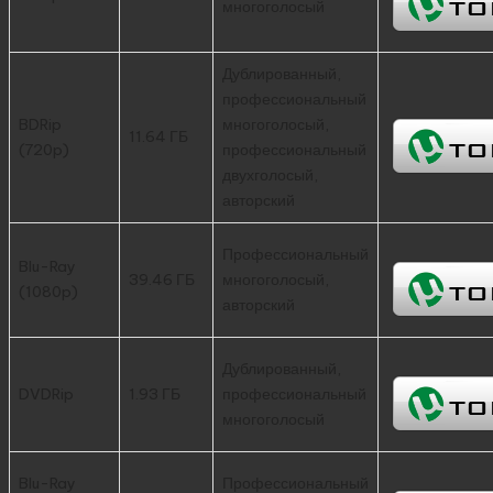
многоголосый
Дублированный,
профессиональный
BDRip
многоголосый,
11.64 ГБ
(720p)
профессиональный
двухголосый,
авторский
Профессиональный
Blu-Ray
39.46 ГБ
многоголосый,
(1080p)
авторский
Дублированный,
DVDRip
1.93 ГБ
профессиональный
многоголосый
Blu-Ray
Профессиональный