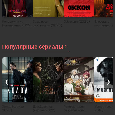
Человек-паук:
Закулисье
Обсессия (2025)
Зловещие
Новый день (2026)
реальности (2026)
мертвецы: Пе
(2026)
Популярные сериалы
❮
❯
Холод (сериал
Дом Дракона
Реинкарнация
Мажор (сери
2026)
(сериал 2022)
безработного:
2014)
История о