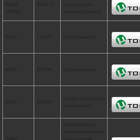
Remux
30.65 ГБ
многоголосый,
(1080p)
авторский (Живов)
BDRip
1.45 ГБ
Дублированный
HDRip
745 МБ
Дублированный
Профессиональный
HDRip
745 МБ
многоголосый
Дублированный,
профессиональный
BDRip
многоголосый,