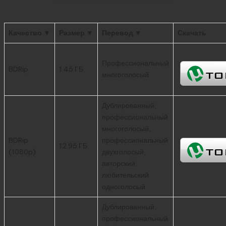
Качество ▼
Размер ▼
Перевод ▼
Скачать
Профессиональный
BDRip
1.45 ГБ
многоголосый
Дублированный,
профессиональный
многоголосый,
BDRip
профессиональный
12.95 ГБ
(1080p)
двухголосый,
авторский,
любительский
одноголосый
Дублированный,
профессиональный