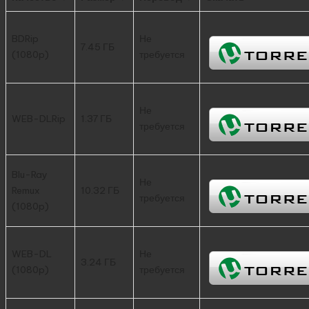
BDRip
Не
7.45 ГБ
(1080p)
требуется
Не
WEB-DLRip
1.37 ГБ
требуется
Blu-Ray
Не
Remux
10.32 ГБ
требуется
(1080p)
WEB-DL
Не
3.24 ГБ
(1080p)
требуется