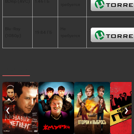
BDRip (AVC)
1.46 ГБ
требуется
Blu-Ray
Не
19.84 ГБ
(1080p)
требуется
Похожее
❮
❯