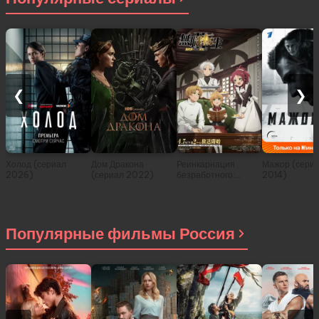
❮
❯
Холод (сериал
Дом Дракона
Реинкарнация
Мажор (сери
2026)
(сериал 2022)
безработного:
2014)
История о
приключениях в
другом мире (сериал
2021)
Популярные фильмы Россия