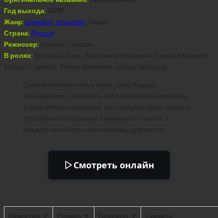
Год выхода:
2018
Жанр:
комедия
,
триллер
, драма
Страна:
Россия
Режиссер:
Кирилл Соколов
В ролях:
Виталий Хаев, Александр Кузнецов, Евгения Крегжде,
Михаил Горевой, Елена Шевченко, Игорь Грабузов
Самый гнусный отец в мире, опер Андрей
Геннадьевич, собирает у себя в квартире компанию
отъявленных мерзавцев: мстительную дочь-актрису,
озлобленного хулигана и обманутого мента. У
каждого из них есть свои причины для мести.
Смотреть онлайн
Качество ▼
Размер ▼
Перевод ▼
Скачать