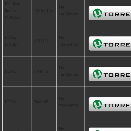
Blu-Ray
Не
Remux
24.54 ГБ
требуется
(1080p)
BDRip
Не
6.51 ГБ
(720p)
требуется
Не
BDRip
1.46 ГБ
требуется
Не
BDRip
746 МБ
требуется
Не