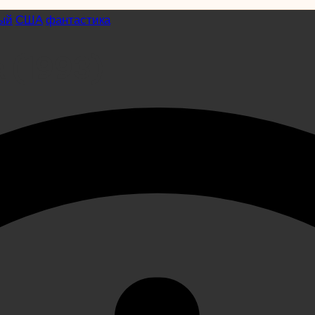
ый
США
фантастика
 (1993)