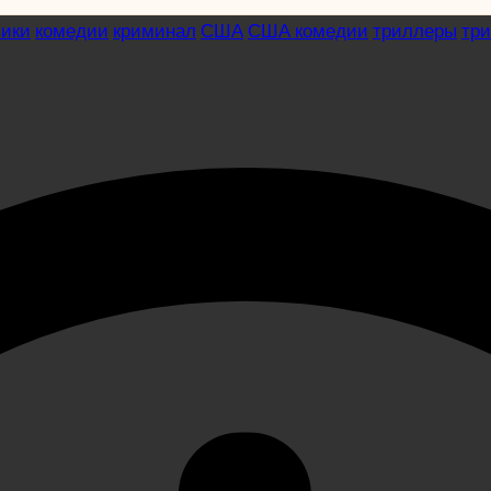
вики
комедии
криминал
США
США комедии
триллеры
тр