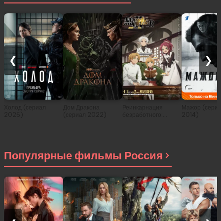
❮
❯
Холод (сериал
Дом Дракона
Реинкарнация
Мажор (сери
2026)
(сериал 2022)
безработного:
2014)
История о
приключениях в
другом мире (сериал
2021)
Популярные фильмы Россия