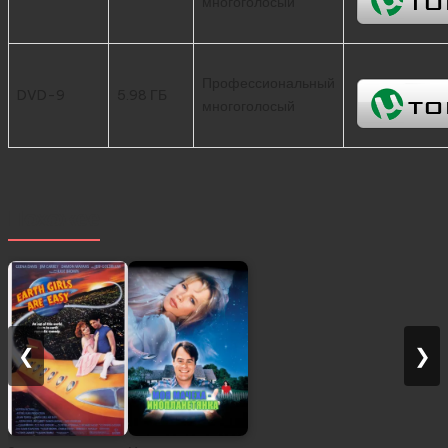
многоголосый
Профессиональный
DVD-9
5.98 ГБ
многоголосый
Похожее
❮
❯