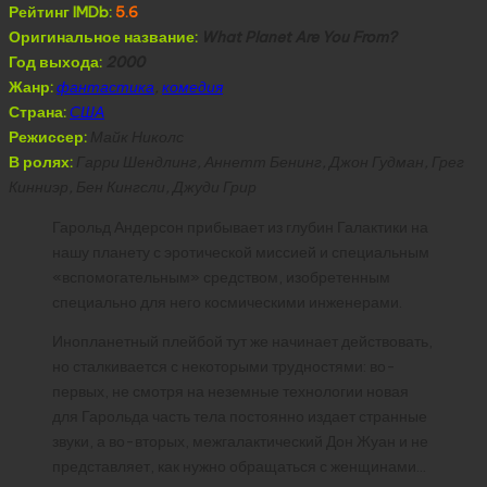
Рейтинг IMDb:
5.6
Оригинальное название:
What Planet Are You From?
Год выхода:
2000
Жанр:
фантастика
,
комедия
Страна:
США
Режиссер:
Майк Николс
В ролях:
Гарри Шендлинг, Аннетт Бенинг, Джон Гудман, Грег
Кинниэр, Бен Кингсли, Джуди Грир
Гарольд Андерсон прибывает из глубин Галактики на
нашу планету с эротической миссией и специальным
«вспомогательным» средством, изобретенным
специально для него космическими инженерами.
Инопланетный плейбой тут же начинает действовать,
но сталкивается с некоторыми трудностями: во-
первых, не смотря на неземные технологии новая
для Гарольда часть тела постоянно издает странные
звуки, а во-вторых, межгалактический Дон Жуан и не
представляет, как нужно обращаться с женщинами…