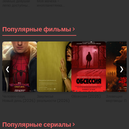
Земные девушки
Моя мачеха –
легко доступны
инопланетянка
(1988)
(1988)
Популярные фильмы
❮
❯
Человек-паук:
Закулисье
Обсессия (2025)
Зловещие
Новый день (2026)
реальности (2026)
мертвецы: Пе
(2026)
Популярные сериалы