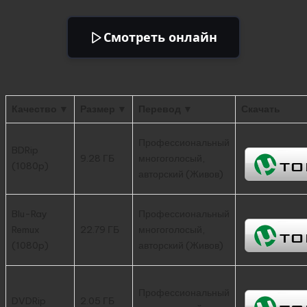
Смотреть онлайн
Качество ▼
Размер ▼
Перевод ▼
Скачать
Профессиональный
BDRip
9.28 ГБ
многоголосый,
(1080p)
авторский (Живов)
Blu-Ray
Профессиональный
Remux
22.79 ГБ
многоголосый,
(1080p)
авторский (Живов)
Профессиональный
DVDRip
2.05 ГБ