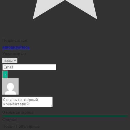
Подписаться
авторизуйтесь
Уведомить о
0
комментариев
Старые
Новые
Популярные