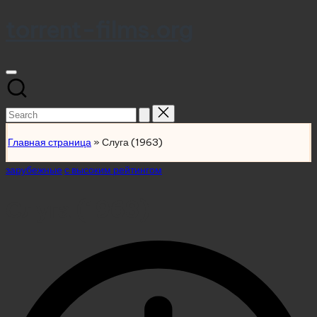
torrent-films.org
Skip
to
content
Search
for:
Главная страница
»
Слуга (1963)
Posted
зарубежные
с высоким рейтингом
in
Слуга (1963)