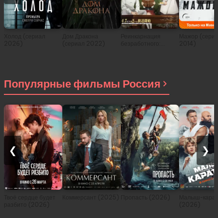
Холод (сериал
Дом Дракона
Реинкарнация
Мажор (сери
2026)
(сериал 2022)
безработного:
2014)
История о
приключениях в
другом мире (сериал
2021)
Популярные фильмы Россия
❮
❯
Твоё сердце будет
Коммерсант (2025)
Пропасть (2026)
Малыш-карат
разбито (2026)
(2026)