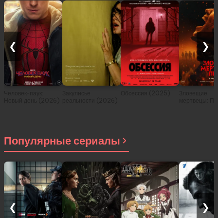
❮
❯
Человек-паук:
Закулисье
Обсессия (2025)
Зловещие
Новый день (2026)
реальности (2026)
мертвецы: Пе
(2026)
Популярные сериалы
❮
❯