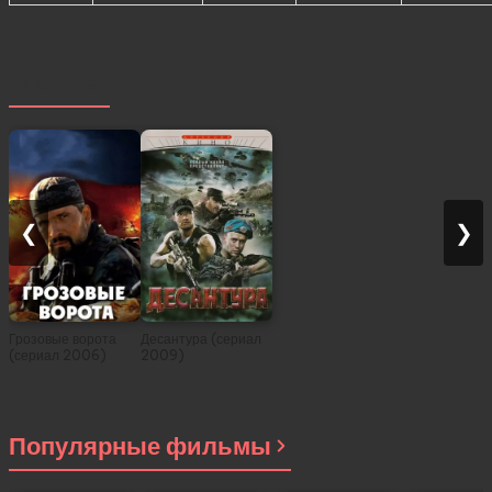
Похожее
❮
❯
Грозовые ворота
Десантура (сериал
(сериал 2006)
2009)
Популярные фильмы