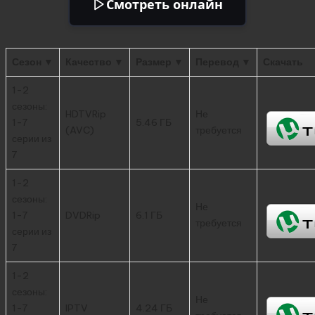
Смотреть онлайн
Сезон ▼
Качество ▼
Размер ▼
Перевод ▼
Скачать
1-2
сезоны:
HDTVRip
Не
1-7
5.46 ГБ
(AVC)
требуется
серии из
7
1-2
сезоны:
Не
1-7
DVDRip
6.1 ГБ
требуется
серии из
7
1-2
сезоны:
Не
1-7
IPTV
4.24 ГБ