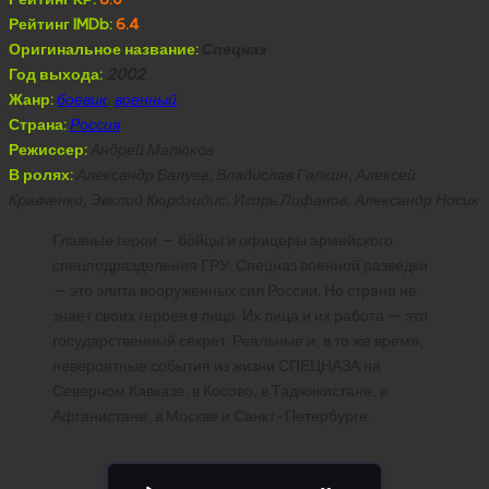
Рейтинг IMDb:
6.4
Оригинальное название:
Спецназ
Год выхода:
2002
Жанр:
боевик
,
военный
Страна:
Россия
Режиссер:
Андрей Малюков
В ролях:
Александр Балуев, Владислав Галкин, Алексей
Кравченко, Эвклид Кюрдзидис, Игорь Лифанов, Александр Носик
Главные герои — бойцы и офицеры армейского
спецподразделения ГРУ. Спецназ военной разведки
— это элита вооруженных сил России. Но страна не
знает своих героев в лицо. Их лица и их работа — это
государственный секрет. Реальные и, в то же время,
невероятные события из жизни СПЕЦНАЗА на
Северном Кавказе, в Косово, в Таджикистане, в
Афганистане, в Москве и Санкт-Петербурге.