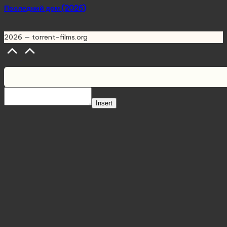
Последний дом (2026)
2026 — torrent-films.org
Scroll
to
Top
Insert