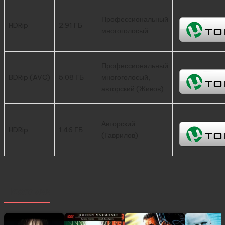
Профессиональный
HDRip
2.91 ГБ
многоголосый
Профессиональный
BDRip (AVC)
5.08 ГБ
многоголосый,
авторский (Живов)
Авторский
HDRip
1.46 ГБ
(Гаврилов)
Похожее