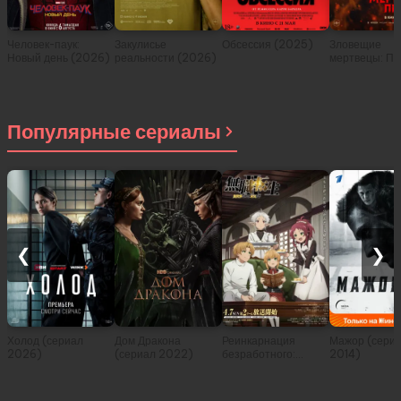
Человек-паук:
Закулисье
Обсессия (2025)
Зловещие
Новый день (2026)
реальности (2026)
мертвецы: Пе
(2026)
Популярные сериалы
❮
❯
Холод (сериал
Дом Дракона
Реинкарнация
Мажор (сери
2026)
(сериал 2022)
безработного:
2014)
История о
приключениях в
другом мире (сериал