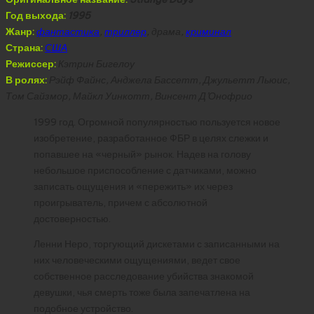
Год выхода:
1995
Жанр:
фантастика
,
триллер
, драма,
криминал
Страна:
США
Режиссер:
Кэтрин Бигелоу
В ролях:
Рэйф Файнс, Анджела Бассетт, Джульетт Льюис,
Том Сайзмор, Майкл Уинкотт, Винсент Д’Онофрио
1999 год. Огромной популярностью пользуется новое
изобретение, разработанное ФБР в целях слежки и
попавшее на «черный» рынок. Надев на голову
небольшое приспособление с датчиками, можно
записать ощущения и «пережить» их через
проигрыватель, причем с абсолютной
достоверностью.
Ленни Неро, торгующий дискетами с записанными на
них человеческими ощущениями, ведет свое
собственное расследование убийства знакомой
девушки, чья смерть тоже была запечатлена на
подобное устройство.