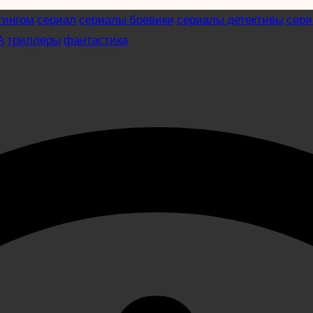
тингом
сериал
сериалы боевики
сериалы детективы
сери
А
триллеры
фантастика
 2011)