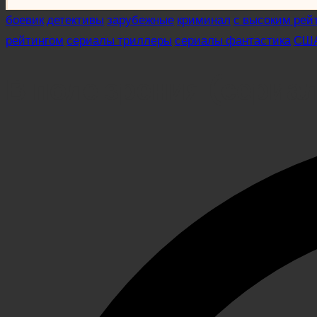
Posted
боевик
детективы
зарубежные
криминал
с высоким рей
in
рейтингом
сериалы триллеры
сериалы фантастика
СШ
В поле зрения (сериал