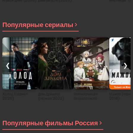
Новый день (2026)
реальности (2026)
мертвецы: Пе
(2026)
Популярные сериалы
❮
❯
Холод (сериал
Дом Дракона
Реинкарнация
Мажор (сери
2026)
(сериал 2022)
безработного:
2014)
История о
приключениях в
другом мире (сериал
2021)
Популярные фильмы Россия