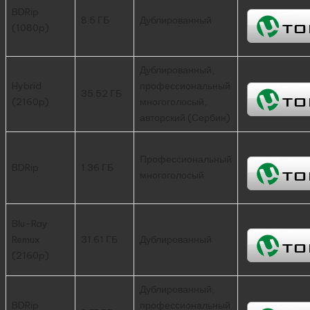
BDRip
8.5 ГБ
Дублированный
(1080p)
Дублированный,
Hybrid
профессиональный
35.52 ГБ
(2160p)
многоголосый,
авторский (Сербин)
Профессиональный
BDRip
1.36 ГБ
многоголосый
Blu-Ray
Remux
31.61 ГБ
Дублированный
(2160p)
Дублированный,
BDRip
профессиональный