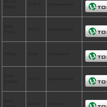
Blu-ray
73.75 ГБ
Дублированный
(1080p)
BDRip
4.37 ГБ
Дублированный
(720p)
DVDRip
52 МБ
Не требуется
BDRip
13.73 ГБ
Дублированный
(2160p)
BDRip
4.39 ГБ
Субтитры
(720p)