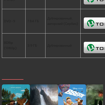
Дублированный,
DVD-9
7.84 ГБ
авторский (Сербин)
BDRip
3.9 ГБ
Дублированный
(1080p)
Похожее