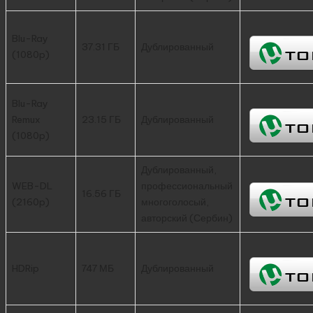
Blu-Ray
37.31 ГБ
Дублированный
(1080p)
Blu-Ray
Remux
23.15 ГБ
Дублированный
(1080p)
Дублированный,
WEB-DL
профессиональный
16.56 ГБ
(2160p)
многоголосый,
авторский (Сербин)
HDRip
747 МБ
Дублированный