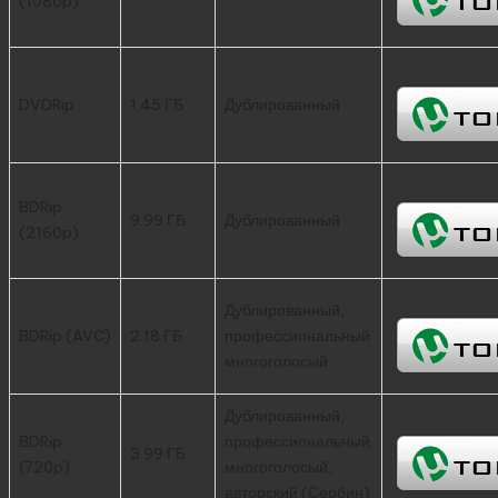
(1080p)
DVDRip
1.45 ГБ
Дублированный
BDRip
9.99 ГБ
Дублированный
(2160p)
Дублированный,
BDRip (AVC)
2.18 ГБ
профессиональный
многоголосый
Дублированный,
BDRip
профессиональный
3.99 ГБ
(720p)
многоголосый,
авторский (Сербин)