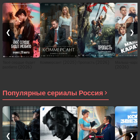
❮
❯
Твоё сердце будет
Коммерсант (2025)
Пропасть (2026)
Малыш-карат
разбито (2026)
(2026)
Популярные сериалы Россия
❮
❯