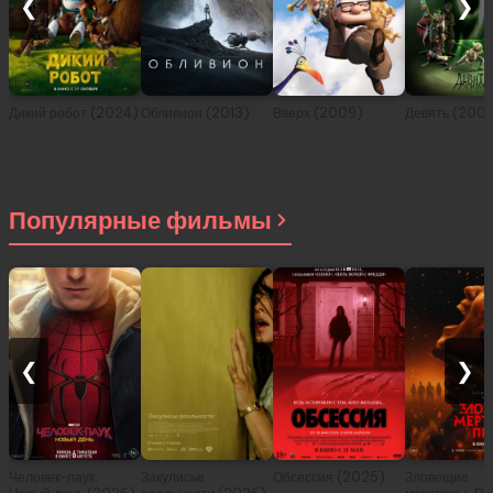
❮
❯
Дикий робот (2024)
Обливион (2013)
Вверх (2009)
Девять (200
Популярные фильмы
❮
❯
Человек-паук:
Закулисье
Обсессия (2025)
Зловещие