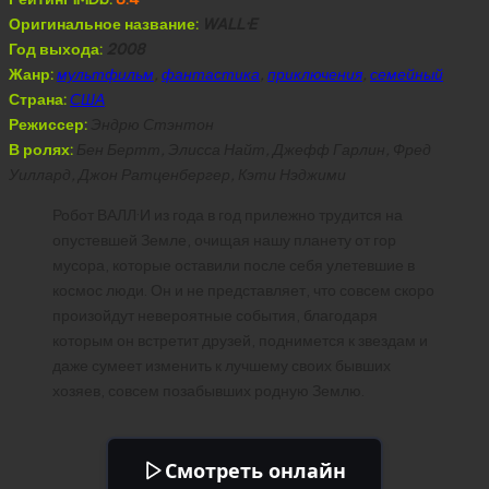
Оригинальное название:
WALL·E
Год выхода:
2008
Жанр:
мультфильм
,
фантастика
,
приключения
,
семейный
Страна:
США
Режиссер:
Эндрю Стэнтон
В ролях:
Бен Бертт, Элисса Найт, Джефф Гарлин, Фред
Уиллард, Джон Ратценбергер, Кэти Нэджими
Робот ВАЛЛ·И из года в год прилежно трудится на
опустевшей Земле, очищая нашу планету от гор
мусора, которые оставили после себя улетевшие в
космос люди. Он и не представляет, что совсем скоро
произойдут невероятные события, благодаря
которым он встретит друзей, поднимется к звездам и
даже сумеет изменить к лучшему своих бывших
хозяев, совсем позабывших родную Землю.
Смотреть онлайн