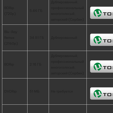
Дублированный,
BDRip
профессиональный
5.46 ГБ
(720p)
многоголосый,
авторский (Сербин)
Blu-Ray
Remux
34.51 ГБ
Дублированный
(2160p)
Дублированный,
профессиональный
BDRip
2.18 ГБ
многоголосый,
авторский (Сербин)
DVDRip
51 МБ
Не требуется