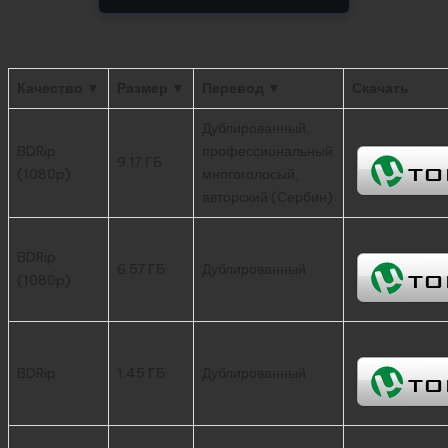
Качество ▼
Размер ▼
Перевод ▼
Скачать
Дублированный,
BDRip
профессиональный
9.17 ГБ
(1080p)
многоголосый,
авторский (Сербин)
BDRip
6.57 ГБ
Дублированный
(1080p)
BDRip
1.45 ГБ
Дублированный