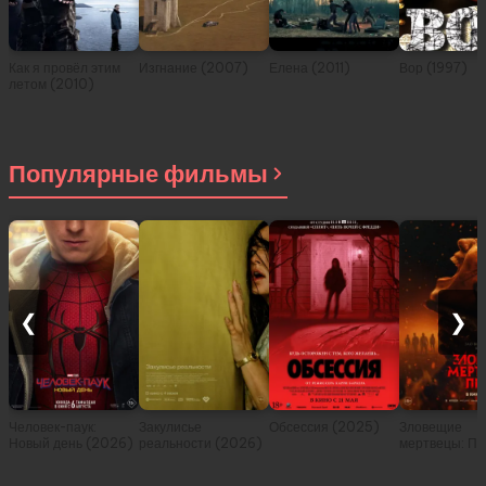
Как я провёл этим
Изгнание (2007)
Елена (2011)
Вор (1997)
летом (2010)
Популярные фильмы
❮
❯
Человек-паук:
Закулисье
Обсессия (2025)
Зловещие
Новый день (2026)
реальности (2026)
мертвецы: Пе
(2026)