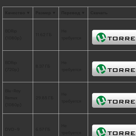
Качество ▼
Размер ▼
Перевод ▼
Скачать
BDRip
Не
11.62 ГБ
(1080p)
требуется
BDRip
Не
8.37 ГБ
(720p)
требуется
Blu-Ray
Не
Remux
29.85 ГБ
требуется
(1080p)
Не
DVD-9
6.57 ГБ
требуется