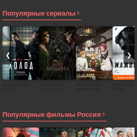
Популярные сериалы
❮
❯
Холод (сериал
Дом Дракона
Реинкарнация
Мажор (сери
2026)
(сериал 2022)
безработного:
2014)
История о
приключениях в
другом мире (сериал
2021)
Популярные фильмы Россия