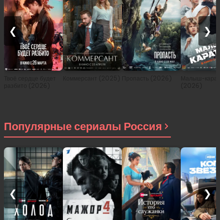
❮
❯
Твоё сердце будет
Коммерсант (2025)
Пропасть (2026)
Малыш-карат
разбито (2026)
(2026)
Популярные сериалы Россия
❮
❯