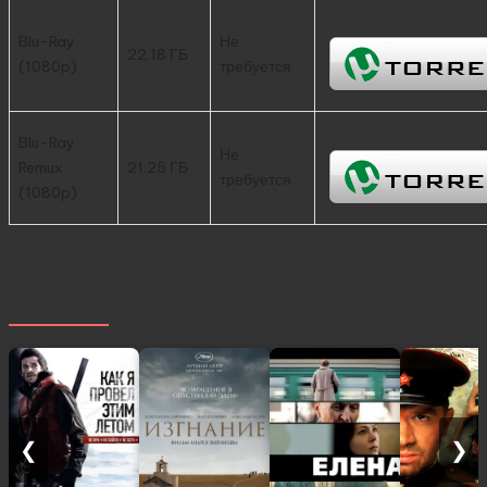
Blu-Ray
Не
22.18 ГБ
(1080p)
требуется
Blu-Ray
Не
Remux
21.25 ГБ
требуется
(1080p)
Похожее
❮
❯