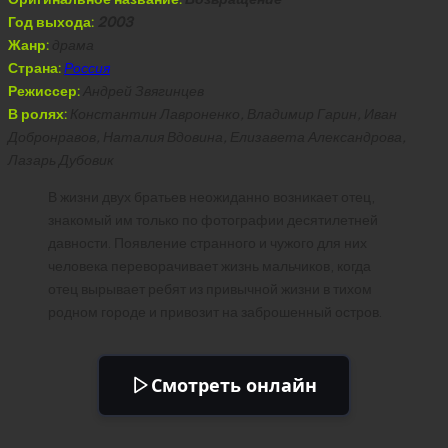
Год выхода:
2003
Жанр:
драма
Страна:
Россия
Режиссер:
Андрей Звягинцев
В ролях:
Константин Лавроненко, Владимир Гарин, Иван
Добронравов, Наталия Вдовина, Елизавета Александрова,
Лазарь Дубовик
В жизни двух братьев неожиданно возникает отец,
знакомый им только по фотографии десятилетней
давности. Появление странного и чужого для них
человека переворачивает жизнь мальчиков, когда
отец вырывает ребят из привычной жизни в тихом
родном городе и привозит на заброшенный остров.
Смотреть онлайн