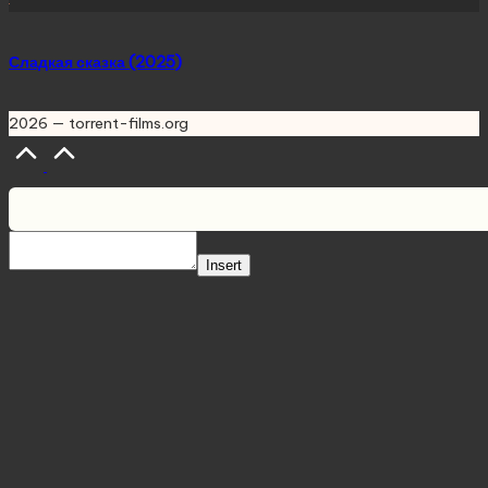
Сладкая сказка (2025)
2026 — torrent-films.org
Scroll
to
Top
Insert