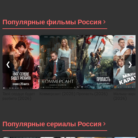
История о
приключениях в
другом мире (сериал
2021)
Популярные фильмы Россия
❮
❯
Твоё сердце будет
Коммерсант (2025)
Пропасть (2026)
Малыш-карат
разбито (2026)
(2026)
Популярные сериалы Россия