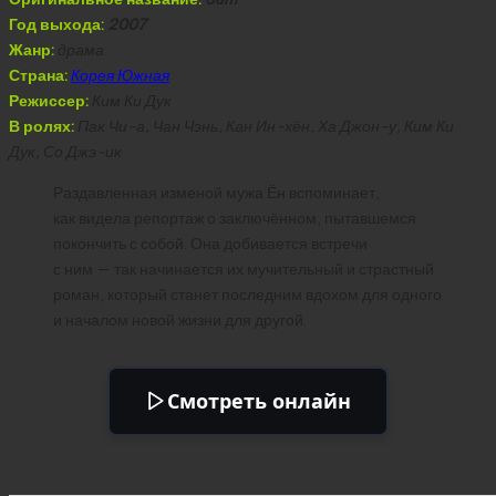
Год выхода:
2007
Жанр:
драма
Страна:
Корея Южная
Режиссер:
Ким Ки Дук
В ролях:
Пак Чи-а, Чан Чэнь, Кан Ин-хён, Ха Джон-у, Ким Ки
Дук, Со Джэ-ик
Раздавленная изменой мужа Ён вспоминает,
как видела репортаж о заключённом, пытавшемся
покончить с собой. Она добивается встречи
с ним — так начинается их мучительный и страстный
роман, который станет последним вдохом для одного
и началом новой жизни для другой.
Смотреть онлайн