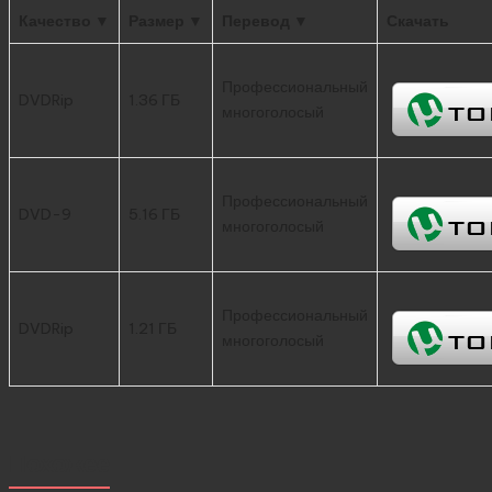
Качество ▼
Размер ▼
Перевод ▼
Скачать
Профессиональный
DVDRip
1.36 ГБ
многоголосый
Профессиональный
DVD-9
5.16 ГБ
многоголосый
Профессиональный
DVDRip
1.21 ГБ
многоголосый
Похожее