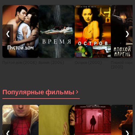
❮
❯
Пустой дом (2004)
Время (2006)
Остров (2000)
Плохой паре
(2001)
Популярные фильмы
❮
❯