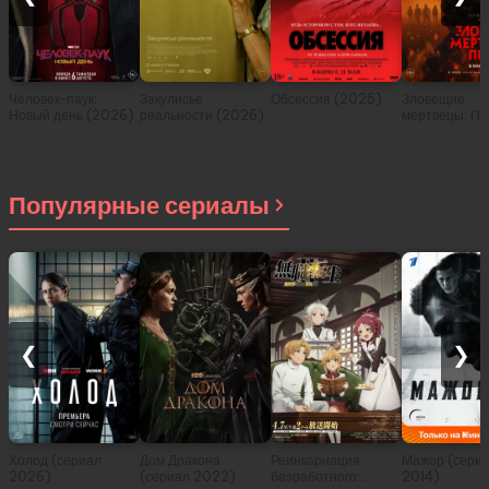
Человек-паук:
Закулисье
Обсессия (2025)
Зловещие
Новый день (2026)
реальности (2026)
мертвецы: Пе
(2026)
Популярные сериалы
❮
❯
Холод (сериал
Дом Дракона
Реинкарнация
Мажор (сери
2026)
(сериал 2022)
безработного:
2014)