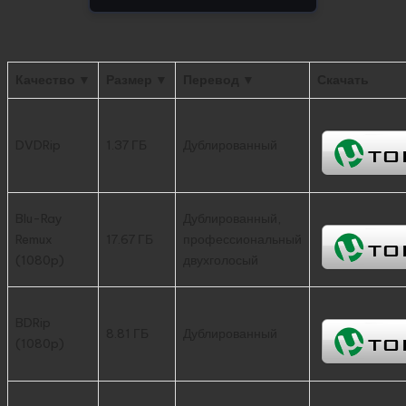
Качество ▼
Размер ▼
Перевод ▼
Скачать
DVDRip
1.37 ГБ
Дублированный
Blu-Ray
Дублированный,
Remux
17.67 ГБ
профессиональный
(1080p)
двухголосый
BDRip
8.81 ГБ
Дублированный
(1080p)