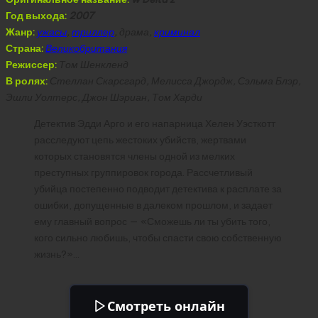
Год выхода:
2007
Жанр:
ужасы
,
триллер
, драма,
криминал
Страна:
Великобритания
Режиссер:
Том Шенкленд
В ролях:
Стеллан Скарсгард, Мелисса Джордж, Сэльма Блэр,
Эшли Уолтерс, Джон Шэриан, Том Харди
Детектив Эдди Арго и его напарница Хелен Уэсткотт
расследуют цепь жестоких убийств, жертвами
которых становятся члены одной из мелких
преступных группировок города. Рассчетливый
убийца постепенно подводит детектива к расплате за
ошибки, допущенные в далеком прошлом, и задает
ему главный вопрос — «Сможешь ли ты убить того,
кого сильно любишь, чтобы спасти свою собственную
жизнь?»…
Смотреть онлайн