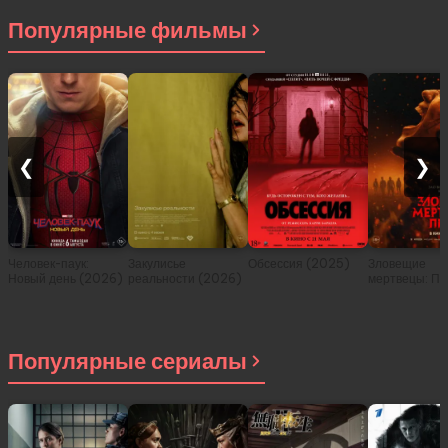
Популярные фильмы
❮
❯
Человек-паук:
Закулисье
Обсессия (2025)
Зловещие
Новый день (2026)
реальности (2026)
мертвецы: Пе
(2026)
Популярные сериалы