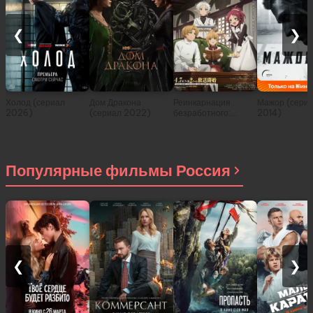
❮
❯
Холод (сериал
Дом Дракона
Реинкарнация
Мажор (сери
2026)
(сериал 2022)
безработного:
2014)
История о
приключениях в
другом мире (сериал
2021)
Популярные фильмы Россия
❮
❯