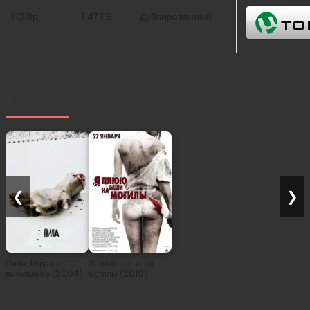
HDRip
1.47 ГБ
Дублированный
Похожее
❮
❯
Пила: Игра на
Я плюю на ваши
выживание (2004)
могилы (2010)