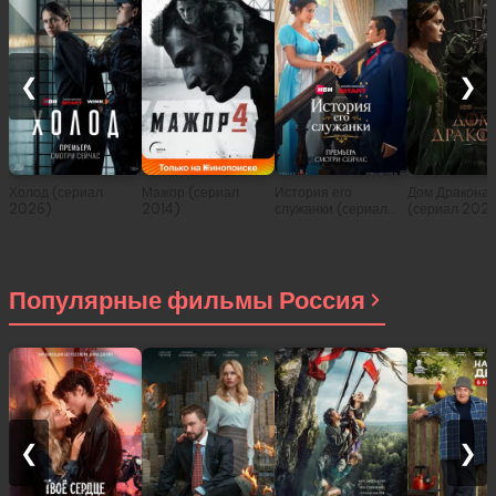
❮
❯
Холод (сериал
Мажор (сериал
История его
Дом Дракона
2026)
2014)
служанки (сериал
(сериал 202
2026)
Популярные фильмы Россия
❮
❯