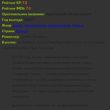
Рейтинг KP:
7.2
Рейтинг IMDb:
7.0
Оригинальное название:
Appurushido: Ekusu makina
Год выхода:
2007
Жанр:
аниме
,
мультфильм
,
фантастика
,
боевик
Страна:
Япония
Режиссер:
Синдзи Арамаки
В ролях:
Аи Кобаяси, Коити Ямадэра, Юдзи Киси, Конг Кувата,
Синпати Цудзи, Гара Такасима
В 2133 году, после глобальной войны в которой
погибло более половины населения земли, город
Олимп стал маяком надежды в мире разрушений и
страданий. Олимп — утопия, которой управляет
суперкомпьютер Гайа, а важные политические посты
занимают искусственно спроектированные люди-
биороиды — которым неведомы эмоции злости или
ненависти.
Дюнан Нант — молодая, но профессиональная