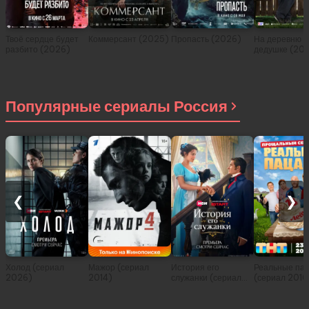
Твоё сердце будет
Коммерсант (2025)
Пропасть (2026)
На деревню
разбито (2026)
дедушке (20
Популярные сериалы Россия
❮
❯
Холод (сериал
Мажор (сериал
История его
Реальные па
2026)
2014)
служанки (сериал
(сериал 2010
2026)