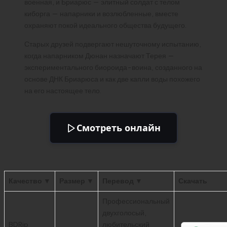
военная, и Бриарюс — элитный солдат с телом
киборга — напарники и возлюбленные, вместе
охраняют покой идеального общества будущего.
Старых друзей подвергают нешуточному испытанию,
когда напарником Дюнан назначают Терея —
экспериментального биороида-воина, созданного на
основе ДНК Бриарюса и как две капли воды похожего
на его настоящее тело.
Смотреть онлайн
Качество ▼
Размер ▼
Перевод ▼
Скачать
Профессиональный
двухголосый,
BDRip
любительский