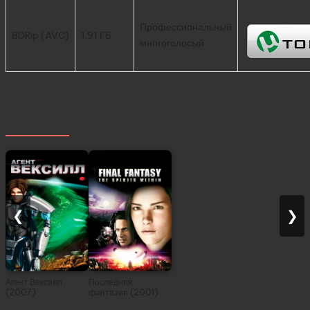
Профессиональный
BDRip (AVC)
1.91 ГБ
многоголосый
Похожее
❮
❯
Агент Вексилл
Последняя
(2007)
фантазия (2001)