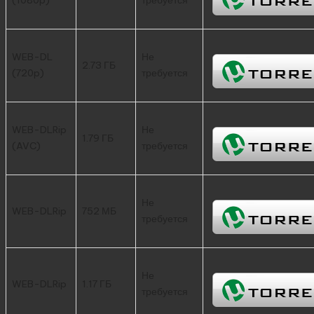
WEB-DL
Не
2.73 ГБ
(720p)
требуется
WEB-DLRip
Не
1.79 ГБ
(AVC)
требуется
Не
WEB-DLRip
752 МБ
требуется
Не
WEB-DLRip
1.17 ГБ
требуется