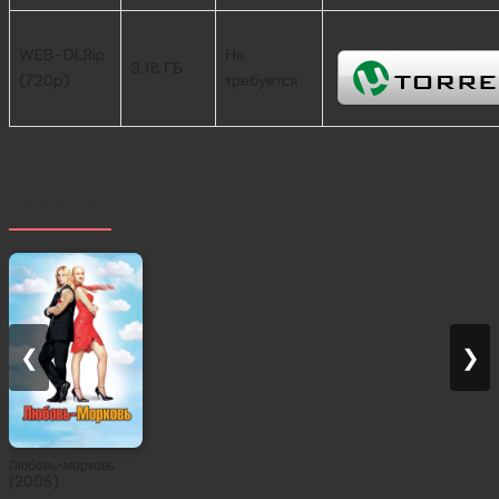
WEB-DLRip
Не
3.18 ГБ
(720p)
требуется
Похожее
❮
❯
Любовь-морковь
(2006)