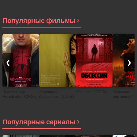
Популярные фильмы
❮
❯
Человек-паук:
Закулисье
Обсессия (2025)
Зловещие
Новый день (2026)
реальности (2026)
мертвецы: Пе
(2026)
Популярные сериалы