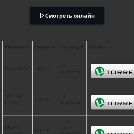
Смотреть онлайн
Качество ▼
Размер ▼
Перевод ▼
Скачать
Не
WEB-DLRip
1.46 ГБ
требуется
WEB-DL
Не
4.67 ГБ
(1080p)
требуется
WEBRip
Не
3.97 ГБ
(1080p)
требуется