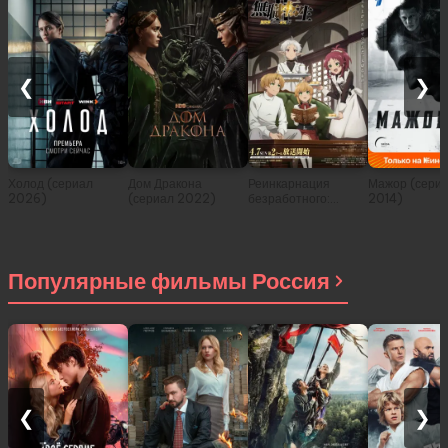
❮
❯
Холод (сериал
Дом Дракона
Реинкарнация
Мажор (сери
2026)
(сериал 2022)
безработного:
2014)
История о
приключениях в
другом мире (сериал
2021)
Популярные фильмы Россия
❮
❯