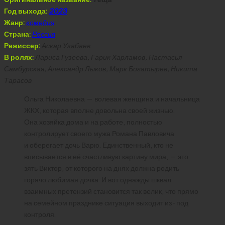
Год выхода:
2023
Жанр:
комедия
Страна:
Россия
Режиссер:
Аскар Узабаев
В ролях:
Лариса Гузеева, Гарик Харламов, Настасья
Самбурская, Александр Лыков, Марк Богатырев, Никита
Тарасов
Ольга Николаевна — волевая женщина и начальница
ЖКХ, которая вполне довольна своей жизнью.
Она хозяйка дома и на работе, полностью
контролирует своего мужа Романа Павловича
и оберегает дочь Варю. Единственный, кто не
вписывается в её счастливую картину мира, — это
зять Виктор, от которого на днях должна родить
горячо любимая дочка. И вот однажды шквал
взаимных претензий становится так велик, что прямо
на семейном празднике ситуация выходит из-под
контроля.