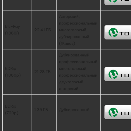
Авторский,
профессиональный
Blu-Ray
22.41 ГБ
многоголосый,
(1080i)
дублированный
(Живов)
Дублированный,
профессиональный
BDRip
многоголосый,
21.28 ГБ
(1080p)
профессиональный
двухголосый,
авторский
BDRip
1.35 ГБ
Дублированный
(720p)