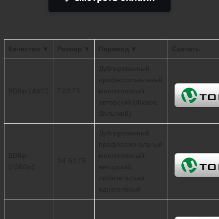
Качество ▼
Размер ▼
Перевод ▼
Скачать
Дублированный,
профессиональный
BDRip (AVC)
7.03 ГБ
многоголосый,
авторский (Живов,
Дольский)
Дублированный,
профессиональный
BDRip
многоголосый,
24.52 ГБ
(1080p)
авторский,
любительский
одноголосый