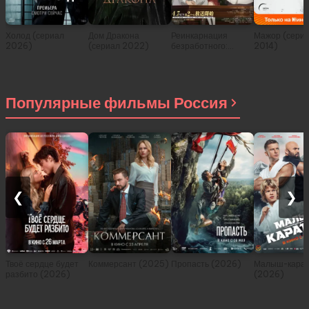
Холод (сериал
Дом Дракона
Реинкарнация
Мажор (сери
2026)
(сериал 2022)
безработного:
2014)
История о
приключениях в
другом мире (сериал
2021)
Популярные фильмы Россия
❮
❯
Твоё сердце будет
Коммерсант (2025)
Пропасть (2026)
Малыш-карат
разбито (2026)
(2026)