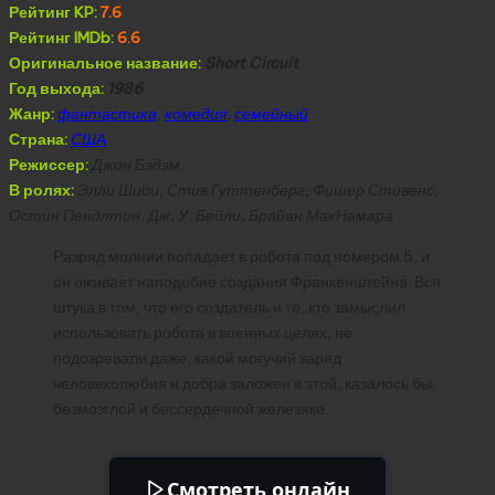
Рейтинг KP:
7.6
Рейтинг IMDb:
6.6
Оригинальное название:
Short Circuit
Год выхода:
1986
Жанр:
фантастика
,
комедия
,
семейный
Страна:
США
Режиссер:
Джон Бэдэм
В ролях:
Элли Шиди, Стив Гуттенберг, Фишер Стивенс,
Остин Пендлтон, Дж. У. Бейли, Брайан МакНамара
Разряд молнии попадает в робота под номером 5, и
он оживает наподобие создания Франкенштейна. Вся
штука в том, что его создатель и те, кто замыслил
использовать робота в военных целях, не
подозревали даже, какой могучий заряд
человеколюбия и добра заложен в этой, казалось бы,
безмозглой и бессердечной железяке.
Смотреть онлайн