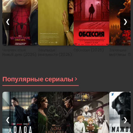
❮
❯
Человек-паук:
Закулисье
Обсессия (2025)
Зловещие
Новый день (2026)
реальности (2026)
мертвецы: Пе
(2026)
Популярные сериалы
❮
❯