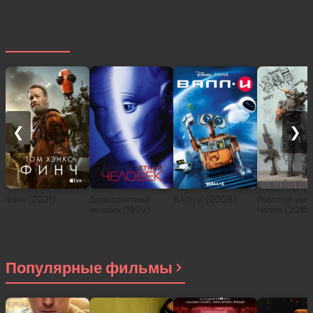
Похожее
❮
❯
Финч (2021)
Двухсотлетний
ВАЛЛ·И (2008)
Робот по име
человек (1999)
Чаппи (2015)
Популярные фильмы