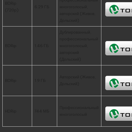
BDRip
6.29 ГБ
многоголосый,
(720p)
авторский (Живов,
Дольский)
Дублированный,
профессиональный
BDRip
1.46 ГБ
многоголосый,
авторский
(Дольский)
Авторский (Живов,
BDRip
1.9 ГБ
Дольский)
Профессиональный
HDRip
744 МБ
многоголосый