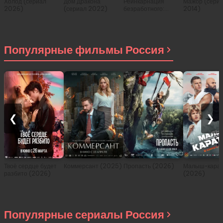
Холод (сериал
Дом Дракона
Реинкарнация
Мажор (сери
2026)
(сериал 2022)
безработного:
2014)
История о
приключениях в
другом мире (сериал
2021)
Популярные фильмы Россия
❮
❯
Твоё сердце будет
Коммерсант (2025)
Пропасть (2026)
Малыш-карат
разбито (2026)
(2026)
Популярные сериалы Россия