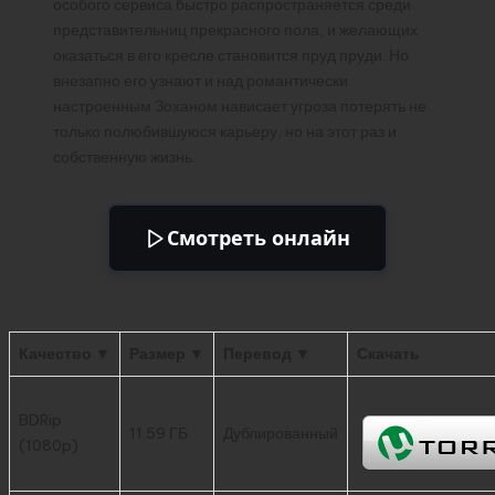
особого сервиса быстро распространяется среди
представительниц прекрасного пола, и желающих
оказаться в его кресле становится пруд пруди. Но
внезапно его узнают и над романтически
настроенным Зоханом нависает угроза потерять не
только полюбившуюся карьеру, но на этот раз и
собственную жизнь.
Смотреть онлайн
Качество ▼
Размер ▼
Перевод ▼
Скачать
BDRip
11.59 ГБ
Дублированный
(1080p)