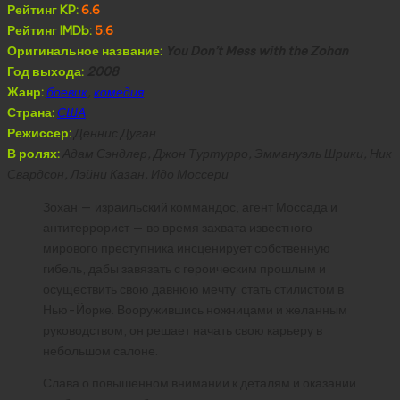
Рейтинг KP:
6.6
Рейтинг IMDb:
5.6
Оригинальное название:
You Don’t Mess with the Zohan
Год выхода:
2008
Жанр:
боевик
,
комедия
Страна:
США
Режиссер:
Деннис Дуган
В ролях:
Адам Сэндлер, Джон Туртурро, Эммануэль Шрики, Ник
Свардсон, Лэйни Казан, Идо Моссери
Зохан — израильский коммандос, агент Моссада и
антитеррорист — во время захвата известного
мирового преступника инсценирует собственную
гибель, дабы завязать с героическим прошлым и
осуществить свою давнюю мечту: стать стилистом в
Нью-Йорке. Вооружившись ножницами и желанным
руководством, он решает начать свою карьеру в
небольшом салоне.
Слава о повышенном внимании к деталям и оказании