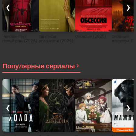
❮
❯
Человек-паук:
Закулисье
Обсессия (2025)
Зловещие
Новый день (2026)
реальности (2026)
мертвецы: Пе
(2026)
Популярные сериалы
❮
❯