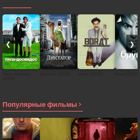
Похожее
❮
❯
Папа-досвидос
Диктатор (2012)
Борат (2006)
Бруно (2009
(2012)
Популярные фильмы