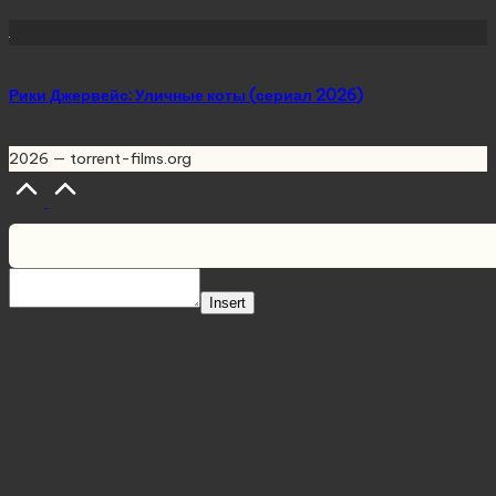
Рики Джервейс: Уличные коты (сериал 2026)
2026 — torrent-films.org
Scroll
to
Top
Insert