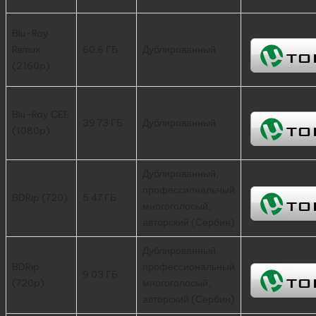
Blu-Ray
Remux
60.6 ГБ
Дублированный
(2160p)
Blu-Ray CEE
39.73 ГБ
Дублированный
(1080p)
Дублированный,
профессиональный
BDRip (720)
5.47 ГБ
многоголосый,
авторский (Сербин)
Дублированный,
BDRip
профессиональный
9.03 ГБ
(720p)
многоголосый,
авторский (Сербин)