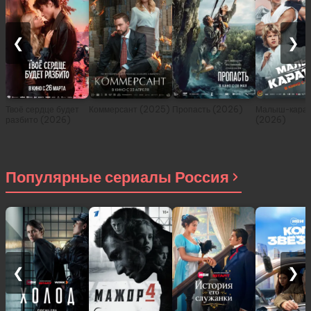
❮
❯
Твоё сердце будет
Коммерсант (2025)
Пропасть (2026)
Малыш-карат
разбито (2026)
(2026)
Популярные сериалы Россия
❮
❯