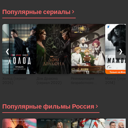
Популярные сериалы
❮
❯
Холод (сериал
Дом Дракона
Реинкарнация
Мажор (сери
2026)
(сериал 2022)
безработного:
2014)
История о
приключениях в
другом мире (сериал
2021)
Популярные фильмы Россия