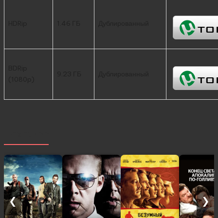
HDRip
1.46 ГБ
Дублированный
BDRip
9.23 ГБ
Дублированный
(1080p)
Похожее
❮
❯