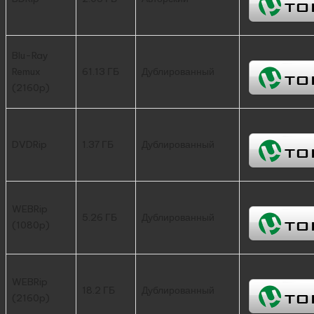
Blu-Ray
Remux
61.13 ГБ
Дублированный
(2160p)
DVDRip
1.37 ГБ
Дублированный
WEBRip
5.26 ГБ
Дублированный
(1080p)
WEBRip
18.2 ГБ
Дублированный
(2160p)