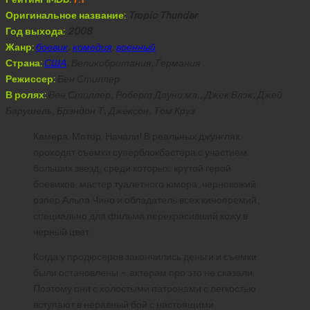
Оригинальное название:
Tropic Thunder
Год выхода:
2008
Жанр:
боевик
,
комедия
,
военный
Страна:
США
, Великобритания, Германия
Режиссер:
Бен Стиллер
В ролях:
Бен Стиллер, Роберт Дауни мл., Джек Блэк, Джей
Барушель, Брэндон Т. Джексон, Том Круз
Камера. Мотор. Начали! В реальных джунглях
проходят съемки суперблокбастера с участием
больших звезд, среди которых: крутой герой
боевиков, мастер туалетного юмора, чернокожий
рэпер Альпа Чино и обладатель всех кинопремий,
специально для фильма перекрасивший кожу в
черный цвет.
Когда у продюсеров закончились деньги и съемки
были остановлены – актерам про это не сказали.
Поэтому они с холостыми патронами с легкостью
вступают в неравный бой с настоящими