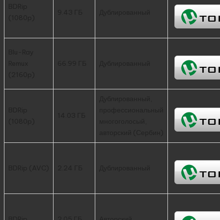
BDRip
9.43 ГБ
Дублированный
(1080p)
Blu-Ray
Remux
66.99 ГБ
Дублированный
(2160p)
Дублированный,
BDRip
профессиональный
14.03 ГБ
(1080p)
многоголосый,
авторский (Сербин)
BDRip (AVC)
2.24 ГБ
Дублированный
BDRip
2.05 ГБ
Авторский