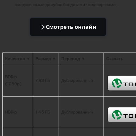
вооруженными до зубов бандитами-головорезами…
Смотреть онлайн
Качество ▼
Размер ▼
Перевод ▼
Скачать
BDRip
7.93 ГБ
Дублированный
(1080p)
HDRip
1.45 ГБ
Дублированный