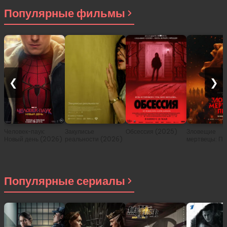
Популярные фильмы
❮
❯
Человек-паук:
Закулисье
Обсессия (2025)
Зловещие
Новый день (2026)
реальности (2026)
мертвецы: Пе
(2026)
Популярные сериалы