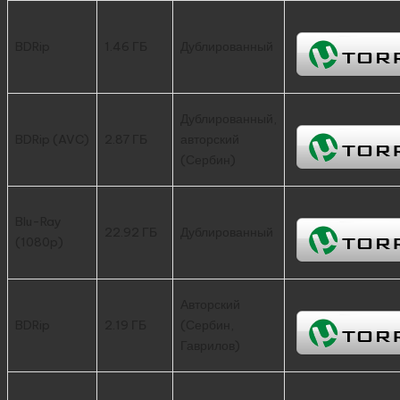
BDRip
1.46 ГБ
Дублированный
Дублированный,
BDRip (AVC)
2.87 ГБ
авторский
(Сербин)
Blu-Ray
22.92 ГБ
Дублированный
(1080p)
Авторский
BDRip
2.19 ГБ
(Сербин,
Гаврилов)