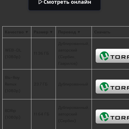
Смотреть онлайн
Качество ▼
Размер ▼
Перевод ▼
Скачать
Дублированный,
WEB-DL
авторский
11.36 ГБ
(1080p)
(Сербин,
Гаврилов)
Blu-Ray
Remux
23.7 ГБ
Дублированный
(1080p)
Дублированный,
BDRip
11.64 ГБ
авторский
(1080p)
(Сербин)