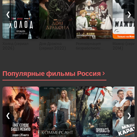
❮
❯
Холод (сериал
Дом Дракона
Реинкарнация
Мажор (сери
2026)
(сериал 2022)
безработного:
2014)
История о
приключениях в
другом мире (сериал
2021)
Популярные фильмы Россия
❮
❯