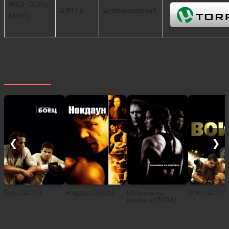
WEB-DLRip
2.91 ГБ
Дублированный
(AVC)
Похожее
❮
❯
Боец (2010)
Нокдаун (2005)
Малышка на
Воин (2011)
миллион (2004)