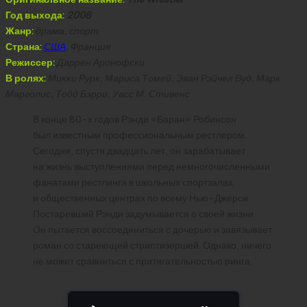
Год выхода:
2008
Жанр:
драма, спорт
Страна:
США
, Франция
Режиссер:
Даррен Аронофски
В ролях:
Микки Рурк, Мариса Томей, Эван Рэйчел Вуд, Марк
Марголис, Тодд Бэрри, Уасс М. Стивенс
В конце 80-х годов Рэнди «Баран» Робинсон
был известным профессиональным рестлером.
Сегодня, спустя двадцать лет, он зарабатывает
на жизнь выступлениями перед немногочисленными
фанатами рестлинга в школьных спортзалах
и общественных центрах по всему Нью-Джерси.
Постаревший Рэнди задумывается о своей жизни.
Он пытается воссоединиться с дочерью и завязывает
роман со стареющей стриптизершей. Однако, ничего
не может сравниться с притягательностью ринга.