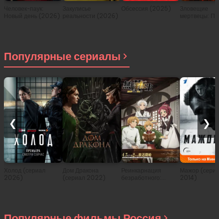
Человек-паук:
Закулисье
Обсессия (2025)
Зловещие
Новый день (2026)
реальности (2026)
мертвецы: Пе
(2026)
Популярные сериалы
❮
❯
Холод (сериал
Дом Дракона
Реинкарнация
Мажор (сери
2026)
(сериал 2022)
безработного:
2014)
История о
приключениях в
другом мире (сериал
2021)
Популярные фильмы Россия