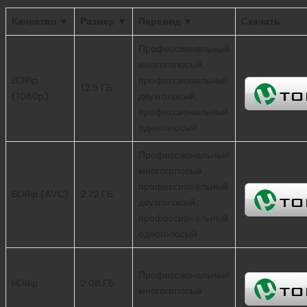
Качество ▼
Размер ▼
Перевод ▼
Скачать
Профессиональный
многоголосый,
BDRip
профессиональный
12.5 ГБ
(1080p)
двухголосый,
профессиональный
одноголосый
Профессиональный
многоголосый,
профессиональный
BDRip (AVC)
2.72 ГБ
двухголосый,
профессиональный
одноголосый
Профессиональный
HDRip
2.08 ГБ
многоголосый