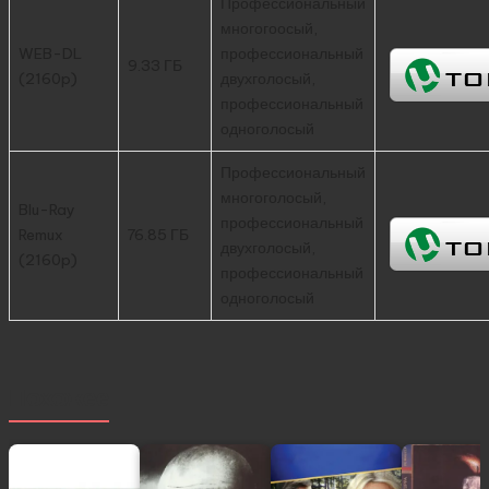
Профессиональный
многогоосый,
WEB-DL
профессиональный
9.33 ГБ
(2160p)
двухголосый,
профессиональный
одноголосый
Профессиональный
многоголосый,
Blu-Ray
профессиональный
Remux
76.85 ГБ
двухголосый,
(2160p)
профессиональный
одноголосый
Похожее