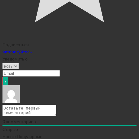
Подписаться
авторизуйтесь
Уведомить о
0
комментариев
Старые
Новые
Популярные