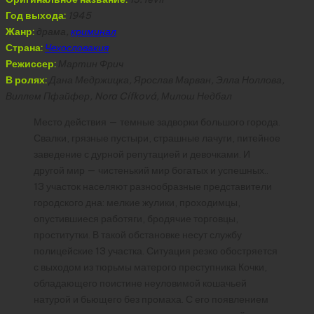
Год выхода:
1945
Жанр:
драма,
криминал
Страна:
Чехословакия
Режиссер:
Мартин Фрич
В ролях:
Дана Медржицка, Ярослав Марван, Элла Ноллова,
Виллем Пфайфер, Nora Cífková, Милош Недбал
Место действия — темные задворки большого города.
Свалки, грязные пустыри, страшные лачуги, питейное
заведение с дурной репутацией и девочками. И
другой мир — чистенький мир богатых и успешных..
13 участок населяют разнообразные представители
городского дна: мелкие жулики, проходимцы,
опустившиеся работяги, бродячие торговцы,
проститутки. В такой обстановке несут службу
полицейские 13 участка. Ситуация резко обостряется
с выходом из тюрьмы матерого преступника Кочки,
обладающего поистине неуловимой кошачьей
натурой и бьющего без промаха. С его появлением