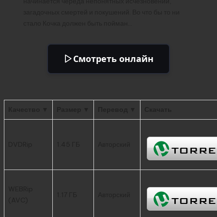
начинается череда непонятных исчезновений,
загадочных смертей и покушений. Во что бы то ни
стало Кочка должен быть пойман…
Смотреть онлайн
Качество ▼
Размер ▼
Перевод ▼
Скачать
DVDRip
1.45 ГБ
Авторский
WEBRip
1.17 ГБ
Авторский
(AVC)