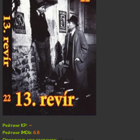
Рейтинг KP:
—
Рейтинг IMDb:
6.8
Оригинальное название:
13. revír