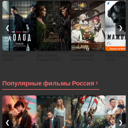
❮
❯
Холод (сериал
Дом Дракона
Реинкарнация
Мажор (сери
2026)
(сериал 2022)
безработного:
2014)
История о
приключениях в
другом мире (сериал
2021)
Популярные фильмы Россия
❮
❯