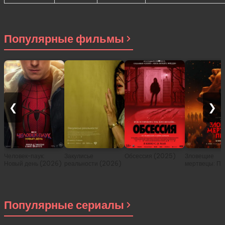
Популярные фильмы
❮
❯
Человек-паук:
Закулисье
Обсессия (2025)
Зловещие
Новый день (2026)
реальности (2026)
мертвецы: Пе
(2026)
Популярные сериалы